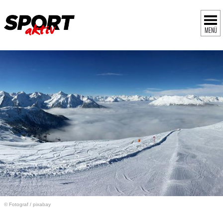
MENÜ
© Fotograf
/
pixabay