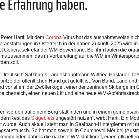
ge Erfahrung haben.
 Peter Hartl. Mit dem
Corona
-Virus hat das ausnahmsweise nich
eranstaltungen in Österreich in der nahen Zukunft: 2025 wird i
l ist Generalsekretär der WM-Bewerbung. Bei ihm laufen die org
mms zusammen, das in Vorbereitung auf die WM im Wintersporto
den soll.
n“, freut sich Salzburgs Landeshauptmann Wilfried Haslauer. Tat
rspritze der öffentlichen Hand gut gefüllt ist. Von Bund, Land u
ird vor allem der Zwölferkogel, einer der zentralen Skiberge im
eicherteich, einen neuen Lift und eine neue WM-Abfahrtsstre
en werden auf einem Berg stattfinden und in einem gemeinsame
n den Rest des
Skigebiets
ungestört nutzen“, wirbt Hartl. Ein Mo
t wurde. Auch aktuell steht man in Saalbach-Hinterglemm mit 
ngsaustausch. So hat man sowohl in Courchevel-Méribel (Aust
mmenden Jahres die nächste WM stattfindet, einen offiziellen