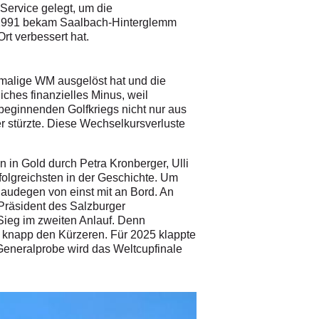
-Service gelegt, um die
: 1991 bekam Saalbach-Hinterglemm
t verbessert hat.
amalige WM ausgelöst hat und die
liches finanzielles Minus, weil
beginnenden Golfkriegs nicht nur aus
r stürzte. Diese Wechselkursverluste
n in Gold durch Petra Kronberger, Ulli
folgreichsten in der Geschichte. Um
Haudegen von einst mit an Bord. An
 Präsident des Salzburger
 Sieg im zweiten Anlauf. Denn
r knapp den Kürzeren. Für 2025 klappte
e Generalprobe wird das Weltcupfinale