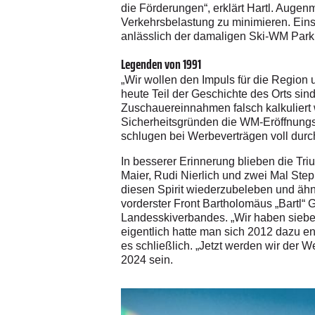
die Förderungen“, erklärt Hartl. Augen
Verkehrsbelastung zu minimieren. Ein
anlässlich der damaligen Ski-WM Parkh
Legenden von 1991
„Wir wollen den Impuls für die Region
heute Teil der ­Geschichte des Orts sin
Zuschauereinnahmen falsch kalkuliert
Sicherheitsgründen die WM-Eröffnungsf
schlugen bei Werbeverträgen voll durc
In besserer Erinnerung blieben die Tri
Maier, Rudi Nierlich und zwei Mal Step
diesen Spirit wiederzubeleben und ähn
vorderster Front Bartholomäus „Bartl“ 
Landesskiverbandes. „Wir haben sieben-
eigentlich hatte man sich 2012 dazu e
es schließlich. „Jetzt werden wir der W
2024 sein.