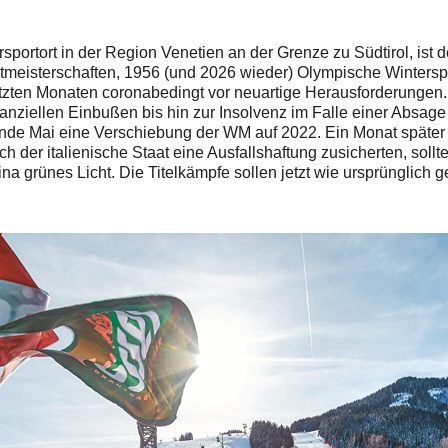
rsportort in der Region Venetien an der Grenze zu Südtirol, ist
ltmeisterschaften, 1956 (und 2026 wieder) Olympische Winter
 letzten Monaten coronabedingt vor neuartige Herausforderunge
nziellen Einbußen bis hin zur Insolvenz im Falle einer Absag
 Ende Mai eine Verschiebung der WM auf 2022. Ein Monat spät
h der italienische Staat eine Ausfallshaftung zusicherten, sollt
 grünes Licht. Die Titelkämpfe sollen jetzt wie ursprünglich g