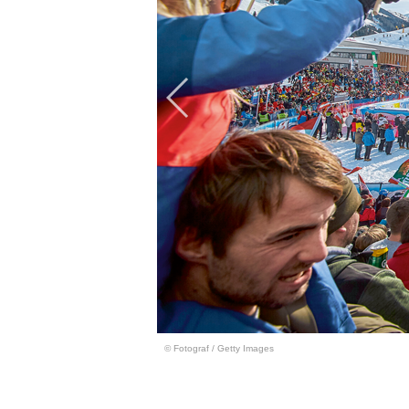
© Fotograf
/
Getty Images