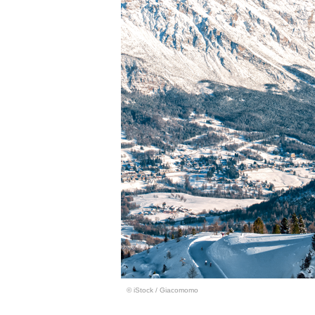
© iStock
/
Giacomomo