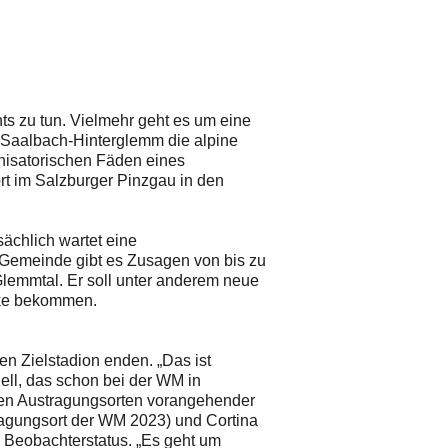
ts zu tun. Vielmehr geht es um eine
n Saalbach-Hinterglemm die alpine
anisatorischen Fäden eines
rt im Salzburger Pinzgau in den
sächlich wartet eine
nd Gemeinde gibt es Zusagen von bis zu
 Glemmtal. Er soll unter anderem neue
cke bekommen.
n Zielstadion enden. „Das ist
dell, das schon bei der WM in
den Austragungsorten vorangehender
ragungsort der WM 2023) und Cortina
 Beobachterstatus. „Es geht um