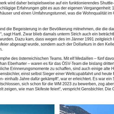
merk wird daher beispielsweise auf ein funktionierendes Shuttle
schlägige Erfahrungen gibt es aus der eigenen Vergangenheit
äuser und einen Umfahrungstunnel, was die Wohnqualität im Or
 und die Begeisterung in der Bevölkerung mitnehmen, die die d
d“, sagt Hartl. Zwar blieb damals unterm Strich auch ein beträcht
 wurden. Dazu kam, dass wegen des im Jänner 1991 zeitgleich 
eier abgesagt wurde, sondern auch der Dollarkurs in den Kelle
h.
umphe des österreichischen Teams. Mit elf Medaillen – fünf davo
han Eberharter – waren es für das ÖSV-Team die bislang dritter
liche Erinnerungsmomente zu schaffen, sind auch einige alte 
Gensbichler, einst selbst Sieger einer Weltcupabfahrt und heute
 einhalb Jahre dafür gekämpft“, war er erleichtert. Es war ein
ntschlossen, sich schon für die WM 2023 zu bewerben, zog abe
elt zeigen, wie man Skifeste feiert“, verspricht Gensbichler. Di