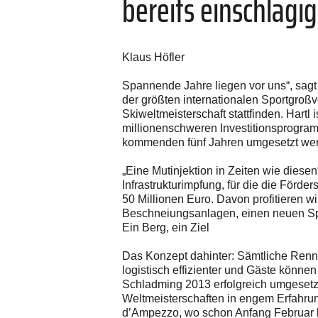
bereits einschlägi
Klaus Höfler
Spannende Jahre liegen vor uns“, sagt
der größten internationalen Sportgroßv
Skiweltmeisterschaft stattfinden. Hart
millionenschweren Investitionsprogra
kommenden fünf Jahren umgesetzt wer
„Eine Mutinjektion in Zeiten wie diese
Infrastrukturimpfung, für die die Förde
50 Millionen Euro. Davon profitieren w
Beschneiungsanlagen, einen neuen Sp
Ein Berg, ein Ziel
Das Konzept dahinter: Sämtliche Renn
logistisch effizienter und Gäste könne
Schladming 2013 erfolgreich umgesetz
Weltmeisterschaften in engem Erfahru
d’Ampezzo, wo schon Anfang Februar ko