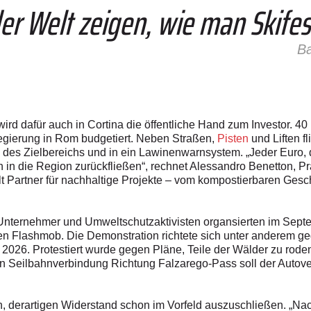
r Welt zeigen, wie man Skifest
Ba
d dafür auch in Cortina die öffentliche­­ Hand zum Investor. 40 
egierung in Rom budgetiert. Neben Straßen,
Pisten
und Liften f
es Zielbereichs und in ein Lawinenwarnsystem. „Jeder Euro, der 
 in die Region zurückfließen“, rechnet Alessandro Benetton, Pr
 Partner für nachhaltige Projekte – vom kompostierbaren Geschi
 Unternehmer und Umweltschutzaktivisten organsierten im Sept
n Flashmob. Die Demonstration richtete sich unter anderem ge
 2026. Protestiert wurde gegen Pläne, Teile der Wälder zu rod
euen Seilbahnverbindung Richtung Falzarego-Pass soll der Autov
 derartigen Widerstand schon im Vorfeld auszuschließen. „Nach