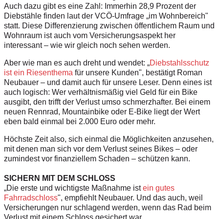
Auch dazu gibt es eine Zahl: Immerhin 28,9 Prozent der
Diebstähle finden laut der VCÖ-Umfrage „im Wohnbereich"
statt. Diese Differenzierung zwischen öffentlichem Raum und
Wohnraum ist auch vom Versicherungsaspekt her
interessant – wie wir gleich noch sehen werden.
Aber wie man es auch dreht und wendet: „
Diebstahlsschutz
ist ein Riesenthema
für unsere Kunden", bestätigt Roman
Neubauer – und damit auch für unsere Leser. Denn eines ist
auch logisch: Wer verhältnismäßig viel Geld für ein Bike
ausgibt, den trifft der Verlust umso schmerzhafter. Bei einem
neuen Rennrad, Mountainbike oder E-Bike liegt der Wert
eben bald einmal bei 2.000 Euro oder mehr.
Höchste Zeit also, sich einmal die Möglichkeiten anzusehen,
mit denen man sich vor dem Verlust seines Bikes – oder
zumindest vor finanziellem Schaden – schützen kann.
SICHERN MIT DEM SCHLOSS
„Die erste und wichtigste Maßnahme ist
ein gutes
Fahrradschloss
", empfiehlt Neubauer. Und das auch, weil
Versicherungen nur schlagend werden, wenn das Rad beim
Verlust mit einem Schloss gesichert war.