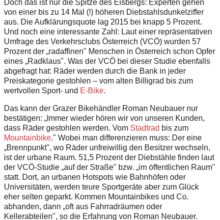
Doch das ist nur die Spitze des Eisbergs: Experten gehen
von einer bis zu 14 Mal (!) höheren Diebstahlsdunkelziffer
aus. Die Aufklärungsquote lag 2015 bei knapp 5 Prozent.
Und noch eine interessante Zahl: Laut einer repräsentativen
Umfrage des Verkehrs­clubs Österreich (VCÖ) wurden 57
Prozent der „radaffinen" Menschen in Österreich schon Opfer
eines „Radklaus". Was der VCÖ bei dieser Studie ebenfalls
abgefragt hat: Räder werden durch die Bank in jeder
Preiskategorie gestohlen – vom alten Billigrad bis zum
wertvollen Sport- und
E-Bike
.
Das kann der Grazer Bikehändler Roman Neubauer nur
bestätigen: „Immer wieder hören wir von unseren Kunden,
dass Räder gestohlen werden. Vom
Stadtrad
bis zum
Mountainbike
." Wobei man differenzieren muss: Der eine
„Brennpunkt", wo Räder unfreiwillig den Besitzer wechseln,
ist der urbane Raum. 51,5 Prozent der Diebstähle finden laut
der VCÖ-Studie „auf der Straße" bzw. „im öffentlichen Raum"
statt. Dort, an urbanen Hot­spots wie Bahnhöfen oder
Universitäten, werden teure Sportgeräte aber zum Glück
eher selten geparkt. Kommen Mountainbikes und Co.
abhanden, dann „oft aus Fahrradräumen oder
Kellerabteilen", so die Erfahrung von Roman Neubauer.