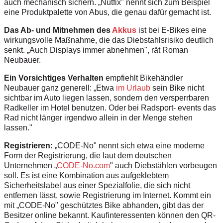
auch mechanisch sichern. „Nutfix" nennt sich zum Beispiel
eine Produktpalette von Abus, die genau dafür gemacht ist.
Das Ab- und Mitnehmen des
Akkus
ist bei E-Bikes eine
wirkungsvolle Maßnahme, die das Diebstahlsrisiko deutlich
senkt. „Auch Displays immer abnehmen", rät Roman
Neubauer.
Ein Vorsichtiges Verhalten
empfiehlt Bikehändler
Neubauer ganz generell: „Etwa
im Urlaub
sein Bike nicht
sichtbar im Auto liegen lassen, sondern den versperrbaren
Radkeller im Hotel benutzen. Oder bei Radsport- events das
Rad nicht länger irgendwo allein in der Menge stehen
lassen."
Registrieren:
„CODE-No" nennt sich etwa eine moderne
Form der Registrierung, die laut dem deutschen
Unternehmen „
CODE-No.com
" auch Diebstählen vorbeugen
soll. Es ist eine Kombination aus aufgeklebtem
Sicherheitslabel aus einer Spezialfolie, die sich nicht
entfernen lässt, sowie Registrierung im Internet. Kommt ein
mit „CODE-No" geschütztes Bike abhanden, gibt das der
Besitzer online bekannt. Kaufinteressenten können den QR-