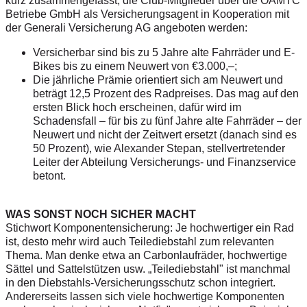
kurz zusammengefasst, die Club-Mitglieder über die ÖAMTC
Betriebe GmbH als Versicherungsagent in Kooperation mit
der Generali Versicherung AG angeboten werden:
Versicherbar sind bis zu 5 Jahre alte Fahrräder und E-
Bikes bis zu einem Neuwert von €3.000,–;
Die jährliche Prämie orientiert sich am Neuwert und
beträgt 12,5 Prozent des Radpreises. Das mag auf den
ersten Blick hoch erscheinen, dafür wird im
Schadensfall – für bis zu fünf Jahre alte Fahrräder – der
Neuwert und nicht der Zeitwert ersetzt (danach sind es
50 Prozent), wie Alexander Stepan, stellvertretender
Leiter der Abteilung Versicherungs- und Finanzservice
betont.
WAS SONST NOCH SICHER MACHT
Stichwort Komponentensicherung: Je hochwertiger ein Rad
ist, desto mehr wird auch Teilediebstahl zum relevanten
Thema. Man denke etwa an Carbonlaufräder, hochwertige
Sättel und Sattelstützen usw. „Teilediebstahl" ist manchmal
in den Diebstahls-Versicherungsschutz schon integriert.
Andererseits lassen sich viele hochwertige Komponenten