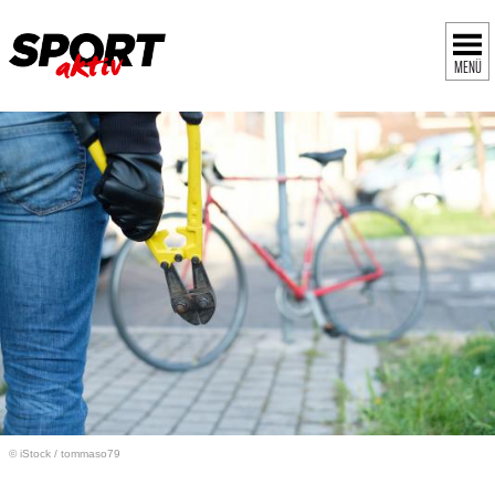
MENÜ
© iStock
/
tommaso79