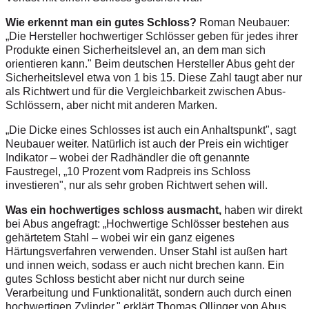
Wie erkennt man ein gutes Schloss?
Roman Neubauer:
„Die Hersteller hochwertiger Schlösser geben für jedes ihrer
Produkte einen Sicherheitslevel an, an dem man sich
orientieren kann." Beim deutschen Hersteller Abus geht der
Sicherheitslevel etwa von 1 bis 15. Diese Zahl taugt aber nur
als Richtwert und für die Vergleichbarkeit zwischen Abus-
Schlössern, aber nicht mit anderen Marken.
„Die Dicke eines Schlosses ist auch ein Anhaltspunkt", sagt
Neubauer weiter. Natürlich ist auch der Preis ein wichtiger
Indikator – wobei der Radhändler die oft genannte
Faustregel, „10 Prozent vom Radpreis ins Schloss
investieren", nur als sehr groben Richtwert sehen will.
Was ein hochwertiges schloss ausmacht,
haben wir direkt
bei Abus angefragt: „Hochwertige Schlösser bestehen aus
gehärtetem Stahl – wobei wir ein ganz eigenes
Härtungsverfahren verwenden. Unser Stahl ist außen hart
und innen weich, sodass er auch nicht brechen kann. Ein
gutes Schloss besticht aber nicht nur durch seine
Verarbeitung und Funktionalität, sondern auch durch einen
hochwertigen Zylinder," erklärt Thomas Ollinger von Abus