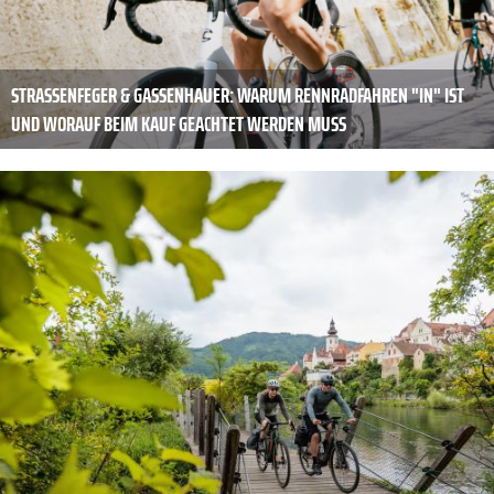
STRASSENFEGER & GASSENHAUER: WARUM RENNRADFAHREN "IN" IST U
ND WORAUF BEIM KAUF GEACHTET WERDEN MUSS