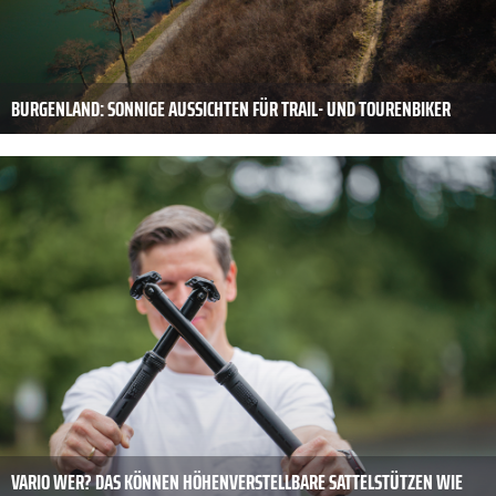
BURGENLAND: SONNIGE AUSSICHTEN FÜR TRAIL- UND TOURENBIKER
VARIO WER? DAS KÖNNEN HÖHENVERSTELLBARE SATTELSTÜTZEN WIE