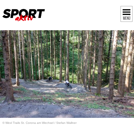
MENÜ
© Wexl Trails St. Corona am Wechsel / Stefan Wallner