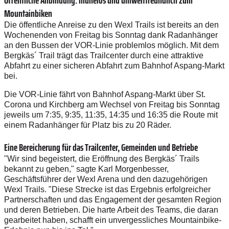
Öffentliche Anbindung: mühelos und umweltfreundlich zum
Mountainbiken
Die öffentliche Anreise zu den Wexl Trails ist bereits an den
Wochenenden von Freitag bis Sonntag dank Radanhänger
an den Bussen der VOR-Linie problemlos möglich. Mit dem
Bergkäs´ Trail trägt das Trailcenter durch eine attraktive
Abfahrt zu einer sicheren Abfahrt zum Bahnhof Aspang-Markt
bei.
Die VOR-Linie fährt von Bahnhof Aspang-Markt über St.
Corona und Kirchberg am Wechsel von Freitag bis Sonntag
jeweils um 7:35, 9:35, 11:35, 14:35 und 16:35 die Route mit
einem Radanhänger für Platz bis zu 20 Räder.
Eine Bereicherung für das Trailcenter, Gemeinden und Betriebe
"Wir sind begeistert, die Eröffnung des Bergkäs´ Trails
bekannt zu geben," sagte Karl Morgenbesser,
Geschäftsführer der Wexl Arena und den dazugehörigen
Wexl Trails. "Diese Strecke ist das Ergebnis erfolgreicher
Partnerschaften und das Engagement der gesamten Region
und deren Betrieben. Die harte Arbeit des Teams, die daran
gearbeitet haben, schafft ein unvergessliches Mountainbike-