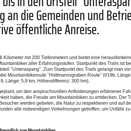
is in den Ortsteil "Unteraspan
ng an die Gemeinden und Betrie
ive öffentliche Anreise.
2,6 Kilometer mit 200 Tiefenmetern und bietet eine herausforde
tainbiker aller Erfahrungsstufen. Startpunkt des Trails ist bei
teil "Unteraspang". Zum Startpunkt des Trails gelangt man von
r die Mountainbikeroute "Hottmannsgraben Route" (#19b, Länge
9, Länge: 5,9 km, Höhendifferenz: 300 hm).
 geplant, um den anspruchsvollen Anforderungen erfahrener Fa
chkeit haben, die Freude am Mountainbiken zu entdecken. Der Tr
 Besucher werden gebeten, die Natur zu respektieren und auf d
r wurden alle notwendigen Vorkehrungen getroffen, um Unfälle z
tfreundlich zum Mountainbiken