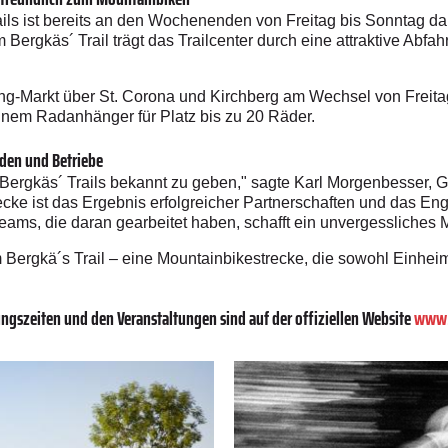
rails ist bereits an den Wochenenden von Freitag bis Sonntag
ergkäs´ Trail trägt das Trailcenter durch eine attraktive Abfah
g-Markt über St. Corona und Kirchberg am Wechsel von Freitag
einem Radanhänger für Platz bis zu 20 Räder.
nden und Betriebe
s Bergkäs´ Trails bekannt zu geben," sagte Karl Morgenbesser, 
ecke ist das Ergebnis erfolgreicher Partnerschaften und das 
Teams, die daran gearbeitet haben, schafft ein unvergessliches M
 Bergkä´s Trail – eine Mountainbikestrecke, die sowohl Einhei
ngszeiten und den Veranstaltungen sind auf der offiziellen Website
www.w