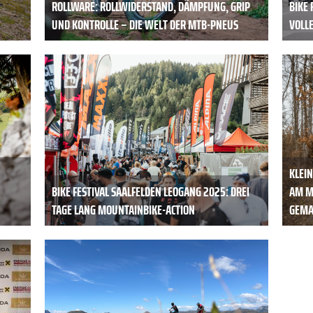
ROLLWARE: ROLLWIDERSTAND, DÄMPFUNG, GRIP
BIKE 
UND KONTROLLE – DIE WELT DER MTB-PNEUS
VOLL
KLEIN
BIKE FESTIVAL SAALFELDEN LEOGANG 2025: DREI
M MTB
TAGE LANG MOUNTAINBIKE-ACTION
EMAC