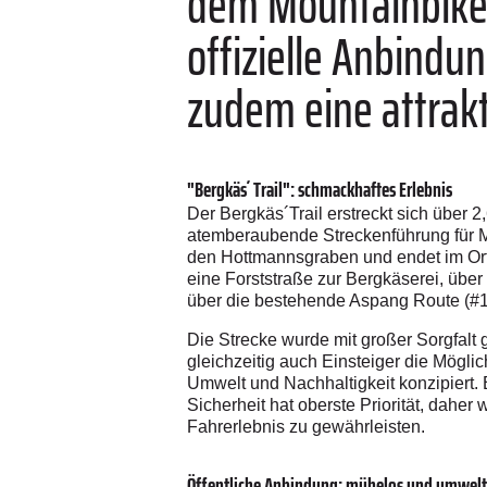
dem Mountainbike b
offizielle Anbindu
zudem eine attrakt
"Bergkäs´ Trail": schmackhaftes Erlebnis
Der Bergkäs´Trail erstreckt sich über 
atemberaubende Streckenführung für Moun
den Hottmannsgraben und endet im Orts
eine Forststraße zur Bergkäserei, übe
über die bestehende Aspang Route (#1
Die Strecke wurde mit großer Sorgfalt
gleichzeitig auch Einsteiger die Mögli
Umwelt und Nachhaltigkeit konzipiert.
Sicherheit hat oberste Priorität, dahe
Fahrerlebnis zu gewährleisten.
Öffentliche Anbindung: mühelos und umwel