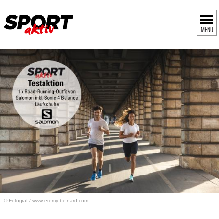
MENÜ
© Fotograf
/
www.jeremy-bernard.com