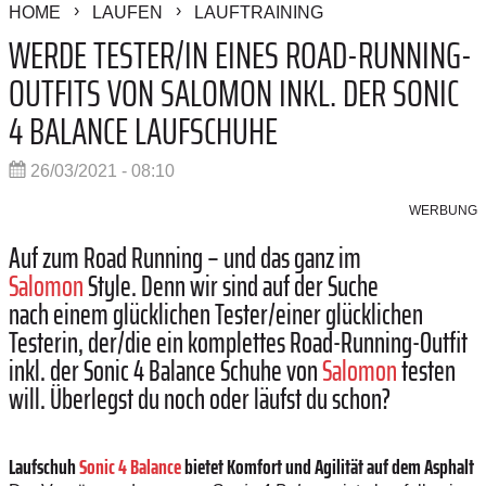
HOME
LAUFEN
LAUFTRAINING
WERDE TESTER/IN EINES ROAD-RUNNING-
OUTFITS VON SALOMON INKL. DER SONIC
4 BALANCE LAUFSCHUHE
26/03/2021 - 08:10
WERBUNG
Auf zum Road Running
–
und das ganz im
Salomon
Style. Denn wir sind auf der Suche
nach einem glücklichen Tester/einer glücklichen
Testerin, der/die ein komplettes Road-Running-Outfit
inkl. der Sonic 4 Balance Schuhe von
Salomon
testen
will. Überlegst du noch oder läufst du schon?
Laufschuh
Sonic 4 Balance
bietet Komfort und Agilität auf dem Asphalt