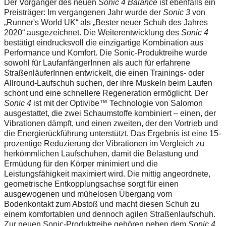
Der Vorgänger des neuen
Sonic 4 Balance
ist ebenfalls ein
Preisträger: Im vergangenen Jahr wurde der
Sonic 3
von
„Runner's World UK“ als „Bester neuer Schuh des Jahres
2020“ ausgezeichnet. Die Weiterentwicklung des
Sonic 4
bestätigt eindrucksvoll die einzigartige Kombination aus
Performance und Komfort. Die Sonic-Produktreihe wurde
sowohl für LaufanfängerInnen als auch für erfahrene
StraßenläuferInnen entwickelt, die einen Trainings- oder
Allround-Laufschuh suchen, der ihre Muskeln beim Laufen
schont und eine schnellere Regeneration ermöglicht. Der
Sonic 4
ist mit der Optivibe™ Technologie von Salomon
ausgestattet, die zwei Schaumstoffe kombiniert – einen, der
Vibrationen dämpft, und einen zweiten, der den Vortrieb und
die Energierückführung unterstützt. Das Ergebnis ist eine 15-
prozentige Reduzierung der Vibrationen im Vergleich zu
herkömmlichen Laufschuhen, damit
die Belastung und
Ermüdung für den Körper minimiert und die
Leistungsfähigkeit maximiert wird. Die mittig angeordnete,
geometrische Entkopplungsachse sorgt für einen
ausgewogenen und mühelosen Übergang vom
Bodenkontakt zum Abstoß und macht diesen Schuh zu
einem komfortablen und dennoch agilen Straßenlaufschuh.
Zur neuen Sonic-Produktreihe gehören neben dem
Sonic 4