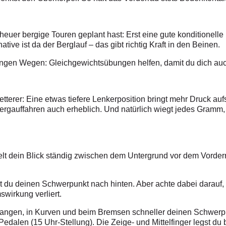
euer bergige Touren geplant hast: Erst eine gute konditionelle
tive ist da der Berglauf – das gibt richtig Kraft in den Beinen.
, ­engen Wegen: Gleichgewichtsübungen helfen, damit du dich au
etterer: Eine etwas tiefere Lenkerposition bringt mehr Druck auf
s Bergauffahren auch erheblich. Und natürlich wiegt jedes Gram
lt dein Blick ständig zwischen dem Untergrund vor dem Vorder
st du deinen Schwerpunkt nach hinten. Aber achte dabei darauf,
wirkung verliert.
angen, in Kurven und beim Bremsen schneller deinen Schwerpun
edalen (15 Uhr-Stellung). Die Zeige- und Mittelfinger legst du 