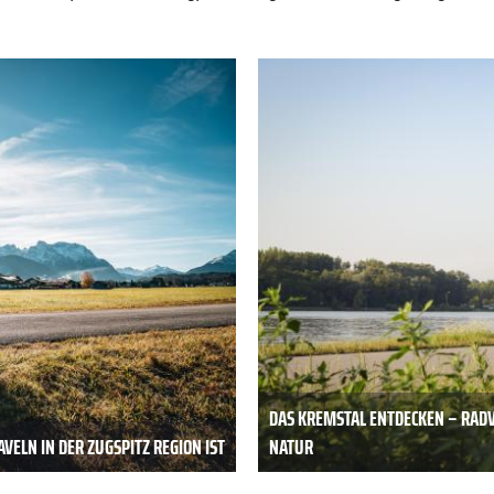
DAS KREMSTAL ENTDECKEN – RAD
VELN IN DER ZUGSPITZ REGION IST
NATUR