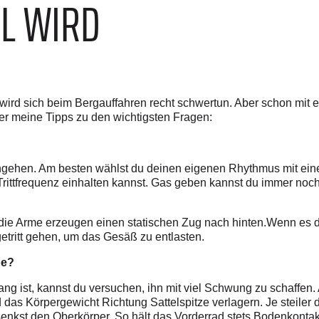
IL WIRD
t, wird sich beim Bergauffahren recht schwertun. Aber schon mi
ier meine Tipps zu den wichtigsten Fragen:
ngehen. Am besten wählst du deinen eigenen Rhythmus mit eine
Trittfrequenz einhalten kannst. Gas geben kannst du immer noc
 die Arme erzeugen einen statischen Zug nach hinten.Wenn es 
etritt gehen, um das Gesäß zu entlasten.
pe?
lang ist, kannst du versuchen, ihn mit viel Schwung zu schaffen
s Körpergewicht Richtung Sattelspitze verlagern. Je steiler der
nkst den Oberkörper. So hält das Vorderrad stets Bodenkontak