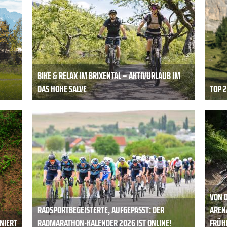
BIKE & RELAX IM BRIXENTAL – AKTIVURLAUB IM
DAS HOHE SALVE
TOP 
VON D
RADSPORTBEGEISTERTE, AUFGEPASST: DER
AREN
NIERT
RADMARATHON-KALENDER 2026 IST ONLINE!
FRÜH