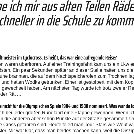
be ich mir aus alten Teilen Rä
hneller in die Schule zu ­komm
tmeister im Cyclocross. Es heißt, das war eine aufregende Reise?
en waren überfroren. Auf einer Trainingsfahrt kam uns ein Lkw
 lösten. Ein paar Sekunden später an dieser Stelle hätten uns d
he brannten, die auf dem Nachtspeicherofen zum Trocknen lag
und hatten Wodka getrunken. Einer ist gestolpert, mit dem Kop
h gewechselt haben. Am nächsten Tag wurde ich trotz zweier R
der Ritt …
ße nicht für die Olympischen Spiele 1984 und 1988 nominiert. Was war da l
lich bei jeder großen Rundfahrt eine Etappe gewonnen. Wenn ich
n die anderen aber schon Punkte auf der Straße gesammelt. U
e Cross gefahren sind. Heute feiert man Tour-Stars wie Wout va
ter. Mir war klar, dass man beides machen kann, weil die Diszip