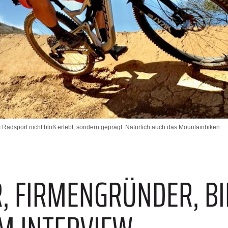
m Radsport nicht bloß erlebt, sondern geprägt. Natürlich auch das Mountainbiken.
E
, FIRMEN­GRÜNDER, BI