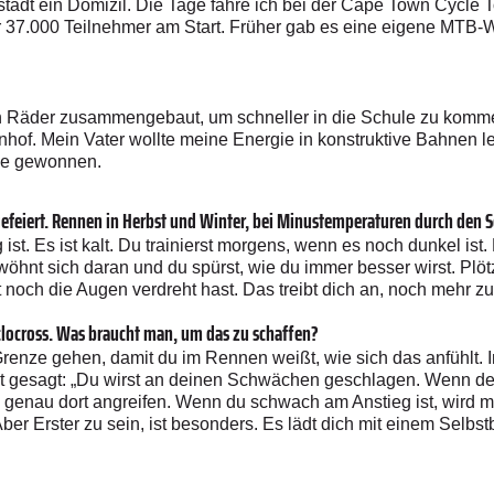
pstadt ein Domizil. Die Tage fahre ich bei der Cape Town Cycle 
r 37.000 Teilnehmer am Start. Früher gab es eine eigene MTB-W
en Räder zusammengebaut, um schneller in die Schule zu kommen
hof. Mein Vater wollte meine Energie in konstruktive Bahnen l
de gewonnen.
s gefeiert. Rennen in Herbst und Winter, bei Minustemperaturen durch d
ig ist. Es ist kalt. Du trainierst morgens, wenn es noch dunkel i
öhnt sich daran und du spürst, wie du immer besser wirst. Plöt
noch die Augen verdreht hast. Das treibt dich an, noch mehr zu 
locross. Was braucht man, um das zu schaffen?
Grenze gehen, damit du im Rennen weißt, wie sich das anfühlt.
at gesagt: „Du wirst an deinen Schwächen geschlagen. Wenn dei
h genau dort angreifen. Wenn du schwach am Anstieg ist, wird ma
. Aber Erster zu sein, ist besonders. Es lädt dich mit einem Selb