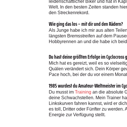
leidenschaftlicher Biker und hat in Ka
Welt. In den besten Zeiten standen hie
den Streckenrekord.
Wie ging das los – mit dir und den Rädern?
Als Junge habe ich mir aus alten Teil
längsten Bremsstreifen auf dem Pausen
Hobbyrennen an und die habe ich bei
Du hast deine größten Erfolge im Cyclocros
Mich hat es gereizt, weil es so vielseit
Quälen verändert sich. Dein Körper gew
Pace hoch, bei der du vor einem Monat 
1985 wurdest du Amateur-Weltmeister im Cyc
Du musst im
Training
an die absolute 
deine Schwachstellen. Mein Trainer h
Linkskurven fahren kannst, wird er dic
es toll, Dritter oder Fünfter zu werden
Energie zur Verfügung stellt.