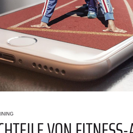
INING
HTEILE VON FITNESS-A