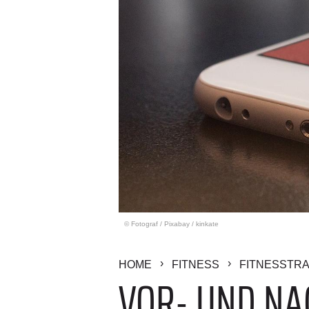
© Fotograf
/
Pixabay / kinkate
HOME
FITNESS
FITNESSTRA
VOR- UND NAC