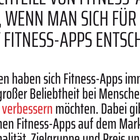
, WENN MAN SICH FÜR
 FITNESS-APPS ENTSC
ren haben sich Fitness-Apps im
großer Beliebtheit bei Menschen
s verbessern
möchten. Dabei gib
hen Fitness-Apps auf dem Markt
alität, Zielgruppe und Preis u