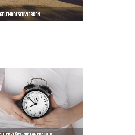
D GELENKBESCHWERDEN
LL ERKLÄRT: DIE INNERE UHR