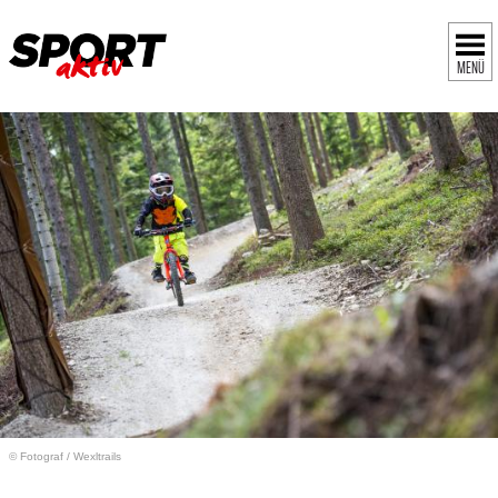
MENÜ
© Fotograf
/
Wexltrails