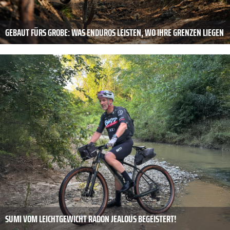
GEBAUT FÜRS GROBE: WAS ENDUROS LEISTEN, WO IHRE GRENZEN LIEGEN
SUMI VOM LEICHTGEWICHT RADON JEALOUS BEGEISTERT!