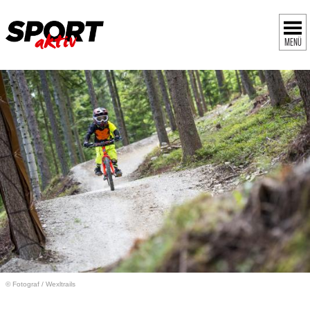
MENÜ
© Fotograf
/
Wexltrails