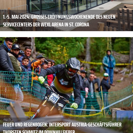
1.-5. MAI 2024: GROSSES ERÖFFNUNGSWOCHENENDE DES NEUEN S
ERVICECENTERS DER WEXL ARENA IN ST. CORONA
FEUER UND ­REGENBOGEN: INTERSPORT AUSTRIA-GESCHÄFTSFÜHRER
THORSTEN SCHMITZ IM DOWNHILLFIEBER