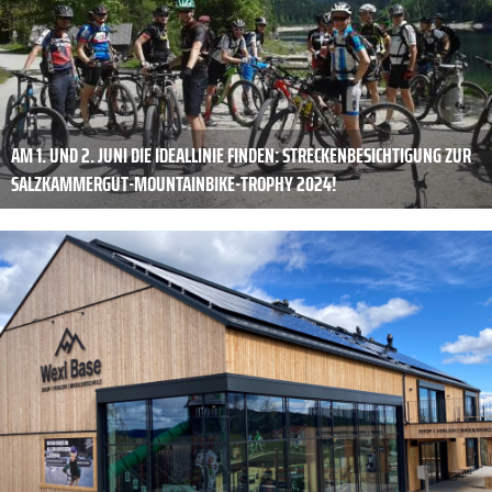
AM 1. UND 2. JUNI DIE IDEALLINIE FINDEN: STRECKENBESICHTIGUNG ZUR
SALZKAMMERGUT-MOUNTAINBIKE-TROPHY 2024!