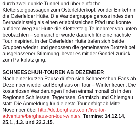
durch zwei dunkle Tunnel und über einfache
Klettersteigpassagen zum Osterfelderkopf, vor der Einkehr in
die Osterfelder Hütte. Die Wandergruppe genoss indes den
Bernadeinsteig als einen erlebnisreichen Pfad und konnte
auf dem Weg zur Hütte die Klettersteig-Teilnehmer von unten
beobachten – so mancher wurde dadurch für eine nächste
Tour inspiriert. In der Osterfelder Hütte trafen sich beide
Gruppen wieder und genossen die gemeinsame Brotzeit bei
ausgelassener Stimmung, bevor es mit der Gondel zurück
zum Parkplatz ging.
SCHNEESCHUH-TOUREN AB DEZEMBER
Nach einer kurzen Pause dürfen sich Schneeschuh-Fans ab
Dezember wieder auf Berghaus on Tour – Winter freuen. Die
kostenlosen Wanderungen finden einmal monatlich in den
Regionen Schliersee, Tegernsee, Garmisch und Chiemgau
statt. Die Anmeldung für die erste Tour erfolgt ab Mitte
November über
http://de.berghaus.com/live-
for-
adventure/berghaus-on-
tour-winter/
.
Termine: 14.12.14,
25.1., 1.3. und 22.3.15.