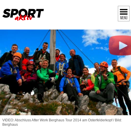
MENÜ
VIDEO: Abschluss After Work Berghaus Tour 2014 am Osterfelderkopf / Bild:
Berghaus