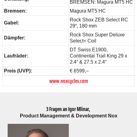
BREMSEN: Magura MT5 HC
Bremsen:
Magura MT5 HC
Rock Shox ZEB Select RC
Gabel:
29“, 180 mm
Rock Shox Super Deluxe
Dämpfer:
Select+ Coil
DT Swiss E1900,
Laufräder:
Continental Trail King 29 x
2.4“ & 27.5 x 2.4“
Preis (UVP):
€ 6599,–
www.noxcycles.com
3 Fragen an Igor Mlinar,
Product Management & Development Nox