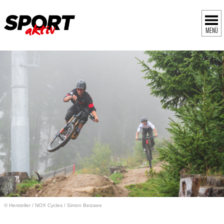
MENÜ
© Hersteller
/
NOX Cycles / Simon Beizaee