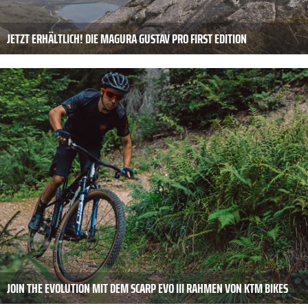
JETZT ERHÄLTLICH! DIE MAGURA GUSTAV PRO FIRST EDITION
JOIN THE EVOLUTION MIT DEM SCARP EVO III RAHMEN VON KTM BIKES