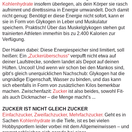
Kohlenhydrate
insofern überlegen, als dein Körper sie rasch
aufnimmt und direttissima in Energie umwandelt. Doch damit
nicht genug: Benötigt er diese Energie nicht sofort, kann er
sie in Form von Glykogen in Leber und Muskulatur
speichern. Praktisch! Über das Muskelglykogen stehen gut
trainierten Athleten immerhin bis zu 2.400 Kalorien zur
Verfügung.
Der Haken dabei: Diese Energiespeicher sind limitiert, soll
heißen: Ein
„Zuckerüberschuss“
verpufft nicht etwa auf
deiner Laufstrecke, sondern landet als Depot auf deinen
Hüften. Uncool! Und wenn wir schon bei den Mankos sind,
gibt’s gleich unerquicklichen Nachschub: Glykogen hat die
ungnädige Eigenschaft, Wasser zu binden, und das kann
sich ebenfalls in Form von zusätzlichen Kilos bemerkbar
machen. Zwischenfazit:
Zucker
ist also beides, sowohl Fit-
als auch Dickmacher – die Menge macht’s ...
ZUCKER IST NICHT GLEICH ZUCKER
Einfachzucker, Zweifachzucker, Mehrfachzucker.
Geht es in
Sachen
Kohlenhydrate
in die Tiefe, ist es bei vielen
Hobbysportlern leider vorbei mit dem Allgemeinwissen – und