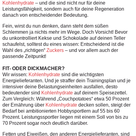
Kohlenhydrate
– und die sind nicht nur für deine
Leistungsfähigkeit, sondern auch für deine Regeneration
danach von entscheidender Bedeutung.
Fein, wirst du nun denken, dann steht dem süßen
Schlemmen ja nichts mehr im Wege. Doch Vorsicht! Bevor
du unkontrolliert Kekse und Schokolade auf deinen Teller
schaufelst, solltest du eines wissen: Entscheidend ist die
Wahl des „richtigen“
Zuckers
– und vor allem auch der
passende Zeitpunkt!
FIT- ODER DICKMACHER?
Wir wissen:
Kohlenhydrate
sind die wichtigsten
Energielieferanten. Und je straffer dein Trainingsplan und je
intensiver deine Belastungseinheiten ausfallen, desto
bedeutender sind
Kohlenhydrate
auf deinem Speisezettel.
Zum Vergleich: Während „Couchpotatoes“ etwa 50 Prozent
der Ernährung über
Kohlenhydrate
decken sollen, steigt der
Bedarf bei ambitionierten Hobbysportlern auf 55 bis 60
Prozent. Leistungssportler liegen mit einem Soll von bis zu
70 Prozent sogar noch deutlich darüber.
Fetten und Eiweißen, den anderen Energielieferanten, sind