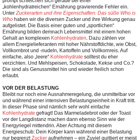
prompt schleichen sich gerade bei einer
„kohlenhydratreichen“ Ernährung gravierende Fehler ein.
Unter
Zuckerarten und ihre Eigenschaften: Das süße Who is
Who
haben wir die diversen Zucker und ihre Wirkung genau
aufgelistet. Die Basis einer guten und „sportlichen“
Ernährung bilden demnach Lebensmittel mit einem hohen
Gehalt an komplexen
Kohlenhydraten
. Dazu zählen vor
allem Energielieferanten mit hoher Nährstoffdichte, wie Obst,
Vollkornbrot und -nudeln, Kartoffeln und Vollkornreis. Auf
einfache, also „leere“
Kohlenhydrate
solltest du eher
verzichten. Und Mehlspeisen, Schokolade, Kekse und Co.?
Die sind als Genussmittel hin und wieder freilich schon
erlaubt.
VOR DER BELASTUNG
Bleibt nur noch eine Ausnahmeregelung, die unmittelbar vor
und während einer intensiven Belastungseinheit in Kraft tritt.
In dieser Phase sind nämlich sehr wohl einfache
Kohlenhydrate
gefragt! Das Marmeladebrot oder der Toast
vor der Langdistanz machen dann ebenso Sinn wie der
Energyriegel mittendrin. Aber Achtung mit diesem
Energieschub: Dein Körper kann während einer Belastung
nur begrenzt
Zucker
aufnehmen – ein Zuviel quittiert er meist