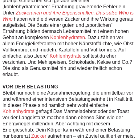
prompt schleichen sich gerade bei einer
„kohlenhydratreichen“ Ernährung gravierende Fehler ein.
Unter
Zuckerarten und ihre Eigenschaften: Das süße Who is
Who
haben wir die diversen Zucker und ihre Wirkung genau
aufgelistet. Die Basis einer guten und „sportlichen“
Ernährung bilden demnach Lebensmittel mit einem hohen
Gehalt an komplexen
Kohlenhydraten
. Dazu zählen vor
allem Energielieferanten mit hoher Nährstoffdichte, wie Obst,
Vollkornbrot und -nudeln, Kartoffeln und Vollkornreis. Auf
einfache, also „leere“
Kohlenhydrate
solltest du eher
verzichten. Und Mehlspeisen, Schokolade, Kekse und Co.?
Die sind als Genussmittel hin und wieder freilich schon
erlaubt.
VOR DER BELASTUNG
Bleibt nur noch eine Ausnahmeregelung, die unmittelbar vor
und während einer intensiven Belastungseinheit in Kraft tritt.
In dieser Phase sind nämlich sehr wohl einfache
Kohlenhydrate
gefragt! Das Marmeladebrot oder der Toast
vor der Langdistanz machen dann ebenso Sinn wie der
Energyriegel mittendrin. Aber Achtung mit diesem
Energieschub: Dein Körper kann während einer Belastung
nur begrenzt
Zucker
aufnehmen – ein Zuviel quittiert er meist