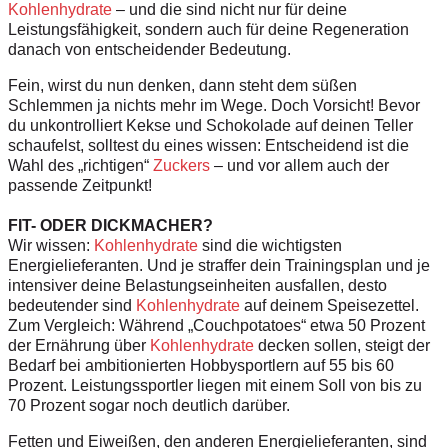
Kohlenhydrate
– und die sind nicht nur für deine
Leistungsfähigkeit, sondern auch für deine Regeneration
danach von entscheidender Bedeutung.
Fein, wirst du nun denken, dann steht dem süßen
Schlemmen ja nichts mehr im Wege. Doch Vorsicht! Bevor
du unkontrolliert Kekse und Schokolade auf deinen Teller
schaufelst, solltest du eines wissen: Entscheidend ist die
Wahl des „richtigen“
Zuckers
– und vor allem auch der
passende Zeitpunkt!
FIT- ODER DICKMACHER?
Wir wissen:
Kohlenhydrate
sind die wichtigsten
Energielieferanten. Und je straffer dein Trainingsplan und je
intensiver deine Belastungseinheiten ausfallen, desto
bedeutender sind
Kohlenhydrate
auf deinem Speisezettel.
Zum Vergleich: Während „Couchpotatoes“ etwa 50 Prozent
der Ernährung über
Kohlenhydrate
decken sollen, steigt der
Bedarf bei ambitionierten Hobbysportlern auf 55 bis 60
Prozent. Leistungssportler liegen mit einem Soll von bis zu
70 Prozent sogar noch deutlich darüber.
Fetten und Eiweißen, den anderen Energielieferanten, sind