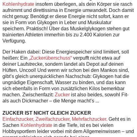
Kohlenhydrate
insofern überlegen, als dein Körper sie rasch
aufnimmt und direttissima in Energie umwandelt. Doch damit
nicht genug: Benötigt er diese Energie nicht sofort, kann er
sie in Form von Glykogen in Leber und Muskulatur
speichern. Praktisch! Über das Muskelglykogen stehen gut
trainierten Athleten immerhin bis zu 2.400 Kalorien zur
Verfügung.
Der Haken dabei: Diese Energiespeicher sind limitiert, soll
heißen: Ein
„Zuckerüberschuss“
verpufft nicht etwa auf
deiner Laufstrecke, sondern landet als Depot auf deinen
Hüften. Uncool! Und wenn wir schon bei den Mankos sind,
gibt’s gleich unerquicklichen Nachschub: Glykogen hat die
ungnädige Eigenschaft, Wasser zu binden, und das kann
sich ebenfalls in Form von zusätzlichen Kilos bemerkbar
machen. Zwischenfazit:
Zucker
ist also beides, sowohl Fit-
als auch Dickmacher – die Menge macht’s ...
ZUCKER IST NICHT GLEICH ZUCKER
Einfachzucker, Zweifachzucker, Mehrfachzucker.
Geht es in
Sachen
Kohlenhydrate
in die Tiefe, ist es bei vielen
Hobbysportlern leider vorbei mit dem Allgemeinwissen – und