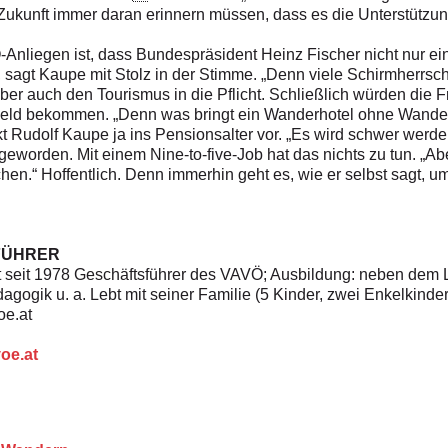
 Zukunft immer daran erinnern müssen, dass es die Unterstützung
Anliegen ist, dass Bundespräsident Heinz Fischer nicht nur ein b
“, sagt Kaupe mit Stolz in der Stimme. „Denn viele Schirmherrs
ber auch den Tourismus in die Pflicht. Schließlich würden die
e Geld bekommen. „Denn was bringt ein Wanderhotel ohne Wande
Rudolf Kaupe ja ins Pensionsalter vor. „Es wird schwer werden,
 geworden. Mit einem Nine-to-five-Job hat das nichts zu tun. „
.“ Hoffentlich. Denn immerhin geht es, wie er selbst sagt, um
FÜHRER
 seit
1978 Geschäftsführer des VAVÖ;
Ausbildung: neben dem 
agogik u. a. Lebt
mit seiner Familie (5 Kinder, zwei
Enkelkinder
e.at
oe.at