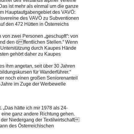
sführer des Verbands alpiner Vereine
Das ist mehr als einmal um die ganze
beim Hauptaufgabengebiet des VAVÖ:
iedsvereine des VAVÖ zu Subventionen
uf den 472 Hütten in Österreichs
n von zwei Personen „geschupft“: von
nd den öffentlichen Stellen.“ Wenn
lle Unterstützung durch Kaupes Hände
rsten gehört daher zu Kaupes
 es ihm angetan, seit über 30 Jahren
usbildungskursen für Wanderführer.“
er noch einen großen Seniorenanteil
r-Jahre im Zuge der Werbewelle
„Das hätte ich mir 1978 als 24-
 in eine ganz andere Richtung gehen.
 der Niedergang der Textilwirtschaft
mann des Österreichischen