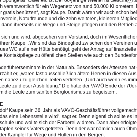
e Sportgerät“ Österreichs. Der 60-jährige Wiener ist Geschäft
h verantwortlich für ein Wegenetz von rund 50.000 Kilometern. 
r gratis benützen“, sagt Kaupe. Damit wären wir auch schon 
nverein, Naturfreunde und die zehn weiteren, kleineren Mitgl
dann ihrerseits die Wege und Steige pflegen und den Betrieb a
r sich und wird, abgesehen vom Vorstand, doch im Wesentliche
hrer Kaupe. „Wir sind das Bindeglied zwischen den Vereinen u
eues WC auf einer Hütte benötigt, geht der Antrag auf finanzie
e Kontaktpflege zu öffentlichen Stellen wie auch den Bundesfo
nderführerseminare in der Natur ab. Besonders der Attersee hat
erzählt er, „waren fast ausschließlich ältere Herren in diesen A
 nahezu zu gleichen Teilen vertreten. „Und auch wenn es imm
 Leute zu dieser Ausbildung.“ Die hatte der VAVÖ Ende der 70e
um die Leute zum sanften Bergtourismus zu begeistern.
E
olf Kaupe sein 36. Jahr als VAVÖ-Geschäftsführer vollgemacht. 
das eine Lebensstelle wird“, sagt er. Denn eigentlich sollte es
lschule und wollte sich der Färberei widmen. Dann aber erfolgte
stapfen seines Vaters getreten. Denn der war nämlich auch Ob
rzter Kämpfer für Wege und Hütten in den Bergen.