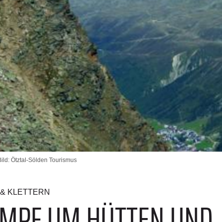
ld: Ötztal-Sölden Tourismus
& KLETTERN
AMPF UM HÜTTEN UND