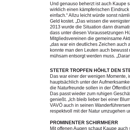
Und genauso beherzt ist auch Kaupe se
wirklich einen kämpferischen Eindruck 
einfach.“ Allzu leicht würde sonst näm
Geld kostet. „Das wissen die wenigsten
2013 wurde die Situation dann dramatis
dass unter diesen Voraussetzungen Hü
Mitgliedsvereinen die gemeinsame Aktio
„das war ein deutliches Zeichen auch an
konnte man den Leuten auch bewusst 
mühsam entsorgt werden muss. „Daran de
STETER TROPFEN HÖHLT DEN ST
Das war einer der wenigen Momente, in 
hauptsächlich unter der Aufmerksamkeits
die Naturfreunde sollen in der Öffentlic
Das passt wieder zum ruhigen Geschäfts
genießt. „Ich bleib lieber bei einer Bl
VAVÖ auch in seinen Wanderführersemi
respektvoll mit der Natur umzugehen 
PROMINENTER SCHIRMHERR
Mit offenen Augen schaut Kaupe auch s