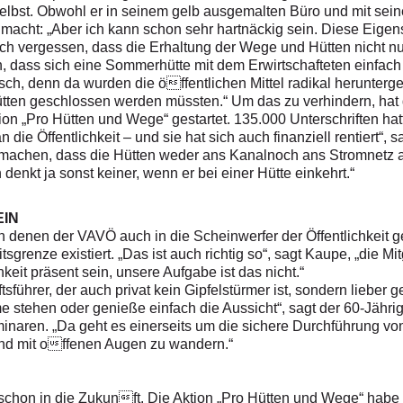
lbst. Obwohl er in seinem gelb ausgemalten Büro und mit seine
macht: „Aber ich kann schon sehr hartnäckig sein. Diese Eigens
lich vergessen, dass die Erhaltung der Wege und Hütten nicht nur
, dass sich eine Sommerhütte mit dem Erwirtschafteten einfach n
ch, denn da wurden die öffentlichen Mittel radikal herunterges
tten geschlossen werden müssten.“ Um das zu verhindern, hat 
n „Pro Hütten und Wege“ gestartet. 135.000 Unterschriften hatt
 die Öffentlichkeit – und sie hat sich auch finanziell rentiert“,
machen, dass die Hütten weder ans Kanalnoch ans Stromnetz a
nkt ja sonst keiner, wenn er bei einer Hütte einkehrt.“
EIN
denen der VAVÖ auch in die Scheinwerfer der Öffentlichkeit get
grenze existiert. „Das ist auch richtig so“, sagt Kaupe, „die M
hkeit präsent sein, unsere Aufgabe ist das nicht.“
führer, der auch privat kein Gipfelstürmer ist, sondern lieber 
ume stehen oder genieße einfach die Aussicht“, sagt der 60-Jähri
naren. „Da geht es einerseits um die sichere Durchführung v
und mit offenen Augen zu wandern.“
chon in die Zukunft. Die Aktion „Pro Hütten und Wege“ habe 