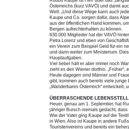
Rudolf Kaupe ist Herr über das „längst
Österreichs (kurz VAVÖ) und damit auc
Welt. „Und diese Wege kann auch jede
Kaupe und Co. sorgen dafür, dass Alpe
aus der öffentlichen Hand kommen, um 
Bergen aufrechterhalten zu können.
630.000 Mitglieder hat der VAVÖ hinte
Petra Lorenz und eben von Geschäftsfü
ein Verein zum Beispiel Geld für ein n
und dann weiter zum Ministerium. Dies
Hauptaufgaben.
Viel lieber hält er aber immer noch Wa
zieht es den Wiener dorthin. „Früher“, 
Heute dagegen sind Männer und Frauen
gibt, kommen auch bereits viele junge
„Wanderbares Österreich“ entwickelt, 
ÜBERRASCHENDE LEBENSSTELL
Heuer, genau am 1. September, hat Rud
jähriger Bursch niemals gedacht, dass 
Wie der Vater ging Kaupe auf die Texti
in Wien. Also ist Kaupe in andere Fuß
Touristenvereins und bereits ein behe