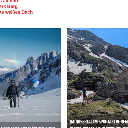
m Wandern
werk Berg
ikas weißes Dach
RAURISERTAL IM SPORTAKTIV-REG