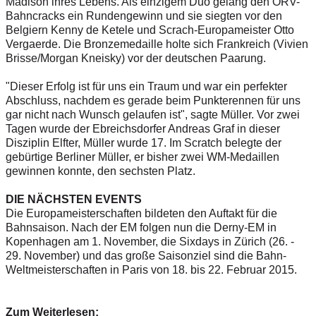
Madison ihres Lebens. Als einzigem Duo gelang den ÖRV-
Bahncracks ein Rundengewinn und sie siegten vor den
Belgiern Kenny de Ketele und Scrach-Europameister Otto
Vergaerde. Die Bronzemedaille holte sich Frankreich (Vivien
Brisse/Morgan Kneisky) vor der deutschen Paarung.
"Dieser Erfolg ist für uns ein Traum und war ein perfekter
Abschluss, nachdem es gerade beim Punkterennen für uns
gar nicht nach Wunsch gelaufen ist", sagte Müller. Vor zwei
Tagen wurde der Ebreichsdorfer Andreas Graf in dieser
Disziplin Elfter, Müller wurde 17. Im Scratch belegte der
gebürtige Berliner Müller, er bisher zwei WM-Medaillen
gewinnen konnte, den sechsten Platz.
DIE NÄCHSTEN EVENTS
Die Europameisterschaften bildeten den Auftakt für die
Bahnsaison. Nach der EM folgen nun die Derny-EM in
Kopenhagen am 1. November, die Sixdays in Zürich (26. -
29. November) und das große Saisonziel sind die Bahn-
Weltmeisterschaften in Paris von 18. bis 22. Februar 2015.
Zum Weiterlesen: