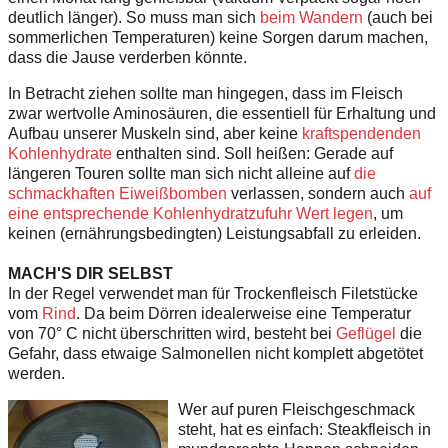
deutlich länger). So muss man sich
beim Wandern
(auch bei
sommerlichen Temperaturen) keine Sorgen darum machen,
dass die Jause verderben könnte.
In Betracht ziehen sollte man hingegen, dass im Fleisch
zwar wertvolle Aminosäuren, die essentiell für Erhaltung und
Aufbau unserer Muskeln sind, aber keine
kraftspendenden
Kohlenhydrate
enthalten sind. Soll heißen: Gerade auf
längeren Touren sollte man sich nicht alleine auf
die
schmackhaften Eiweißbomben
verlassen, sondern auch
auf
eine entsprechende Kohlenhydratzufuhr Wert legen
, um
keinen (ernährungsbedingten) Leistungsabfall zu erleiden.
MACH'S DIR SELBST
In der Regel verwendet man für Trockenfleisch Filetstücke
vom
Rind
. Da beim Dörren idealerweise eine Temperatur
von 70° C nicht überschritten wird, besteht bei
Geflügel
die
Gefahr, dass etwaige Salmonellen nicht komplett abgetötet
werden.
Wer auf puren Fleischgeschmack
steht, hat es einfach: Steakfleisch in