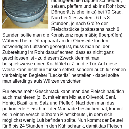
mundgerechte Happen schneiden,
salzen, pfeffern und ab ins Rohr bzw.
Dörrgerät (siehe links) bei 70 Grad.
Nun heißt es warten - 6 bis 8
Stunden, je nach Größe der
Fleischstücke (spätestens nach 6
Stunden sollte man die Konsistenz regelmäßig überprüfen).
Während beim Dörrapparat an der Oberseite für den
notwendigen Luftstrom gesorgt ist, muss man bei der
Zubereitung im Rohr darauf achten, dass es nicht ganz
geschlossen ist - zu diesem Zweck klemmt man
beispielsweise einen Kochlöfel o. ä. in die Tür. Auf diese
Weise kann nicht nur für sich selbst, sondern auch für seinen
vierbeinigen Begleiter "Leckerlis" herstellen - dabei sollte
man allerdings aufs Würzen verzichten.
Für etwas mehr Geschmack kann man das Fleisch natürlich
auch marinieren (z. B. mit einem Mix aus Olivenöl, Senf,
Honig, Basilikum, Salz und Pfeffer). Nachdem man das
portionierte Fleisch mit der Marinade bestrichen hat, kommt
es in einen verschließbaren Plastikbeutel, in dem sich
möglichst wenig Luft befinden sollte. Nun kommt der Beutel
für 6 bis 24 Stunden in den Kühlschrank, damit das Fleisch