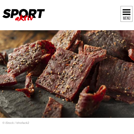
MENÜ
© iStock
/
bhofack2