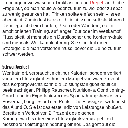
– und irgendwo zwischen Trinkflasche und
Riegel
taucht die
Frage auf, ob man heute wieder zu früh zu viel oder zu spät
zu wenig getrunken hat. Trinken sollte einfach sein – ist es
aber nicht. Zumindest ist es nicht intuitiv und selbsterklärend.
Denn egal ob beim Laufen, Biken oder Wandern, ob im
ambitionierten Training, auf langer Tour oder im Wettkampf:
Flüssigkeit ist mehr als ein Durstlöscher und Kohlenhydrate
sind mehr als Wettkampfnahrung. Sie sind Teil einer
Strategie, die man verstehen muss, bevor die Beine zu früh
schwer werden.
Schweißverlust
Wer trainiert, verbraucht nicht nur Kalorien, sondern verliert
vor allem Flüssigkeit. Schon ein Mangel von zwei Prozent
des Körpergewichts kann die Leistungsfähigkeit deutlich
beeinträchtigen. Philipp Rauscher, Nutrition- & Conditioning-
Coach und im Expertenteam des Sportnahrungsherstellers
Powerbar, bringt es auf den Punkt: „Die Flüssigkeitszufuhr ist
das A und O. Sie ist das erste Indiz von Leistungseinbußen.
Bereits ein Verlust von 2 Prozent des eigenen
Körpergewichts über einen Flüssigkeitsverlust geht mit
messbarer Leistungsminderung einher. Das geht auf die