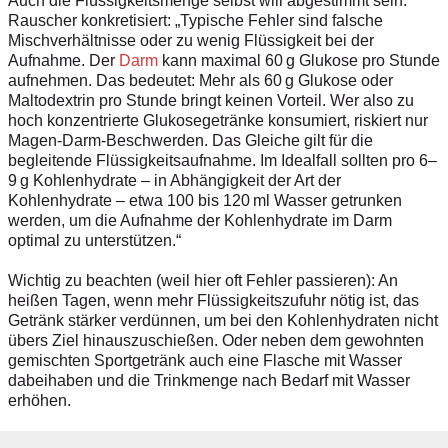
Auch die Flüssigkeitsmenge selbst will abgestimmt sein.
Rauscher konkretisiert: „Typische Fehler sind falsche
Mischverhältnisse oder zu wenig Flüssigkeit bei der
Aufnahme. Der
Darm
kann maximal 60 g Glukose pro Stunde
aufnehmen. Das bedeutet: Mehr als 60 g Glukose oder
Maltodextrin pro Stunde bringt keinen Vorteil. Wer also zu
hoch konzentrierte Glukosegetränke konsumiert, riskiert nur
Magen-Darm-Beschwerden. Das Gleiche gilt für die
begleitende Flüssigkeitsaufnahme. Im Idealfall sollten pro 6–
9 g Kohlenhydrate – in Abhängigkeit der Art der
Kohlenhydrate – etwa 100 bis 120 ml Wasser getrunken
werden, um die Aufnahme der Kohlenhydrate im Darm
optimal zu unterstützen.“
Wichtig zu beachten (weil hier oft Fehler passieren): An
heißen Tagen, wenn mehr Flüssigkeitszufuhr nötig ist, das
Getränk stärker verdünnen, um bei den Kohlenhydraten nicht
übers Ziel hinauszuschießen. Oder neben dem gewohnten
gemischten Sportgetränk auch eine Flasche mit Wasser
dabeihaben und die Trinkmenge nach Bedarf mit Wasser
erhöhen.