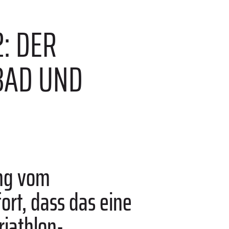
: DER
BAD UND
ing vom
rt, dass das eine
riathlon-