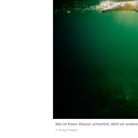
Wer im freien Wasser schwimmt, steht vor ander
© Getty Images