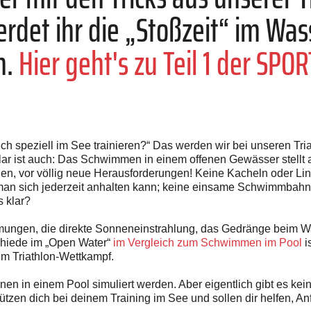
det ihr die „Stoßzeit“ im Wass
n.
Hier geht's zu Teil 1 der SPO
ch speziell im See trainieren?“ Das werden wir bei unseren Tri
 klar ist auch: Das Schwimmen in einem offenen Gewässer stellt 
n, vor völlig neue Herausforderungen! Keine Kacheln oder Li
 man sich jederzeit anhalten kann; keine einsame Schwimmbahn,
 klar?
ömungen, die direkte Sonneneinstrahlung, das Gedränge beim W
hiede im „Open Water“
im Vergleich zum Schwimmen im Pool
i
em Triathlon-Wettkampf.
en in einem Pool simuliert werden. Aber eigentlich gibt es keine
tzen dich bei deinem Training im See und sollen dir helfen, An