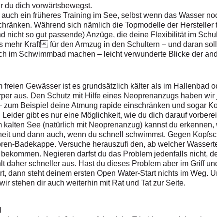
er du dich vorwärtsbewegst.
uch ein früheres Training im See, selbst wenn das Wasser noch 
chränken. Während sich nämlich die Topmodelle der Hersteller t
und nicht so gut passende) Anzüge, die deine Flexibilität im Schu
 mehr Kraft für den Armzug in den Schultern – und daran soll
h im Schwimmbad machen – leicht verwunderte Blicke der ander
m freien Gewässer ist es grundsätzlich kälter als im Hallenbad 
Körper aus. Den Schutz mit Hilfe eines Neoprenanzugs haben wir
 – zum Beispiel deine Atmung rapide einschränken und sogar K
 Leider gibt es nur eine Möglichkeit, wie du dich darauf vorbere
m kalten See (natürlich mit Neoprenanzug) kannst du erkennen, 
inheit und dann auch, wenn du schnell schwimmst. Gegen Kopfs
ren-Badekappe. Versuche herauszufi den, ab welcher Wassert
bekommen. Negieren darfst du das Problem jedenfalls nicht, d
 daher schneller aus. Hast du dieses Problem aber im Griff un
iert, dann steht deinem ersten Open Water-Start nichts im Weg.
wir stehen dir auch weiterhin mit Rat und Tat zur Seite.
N