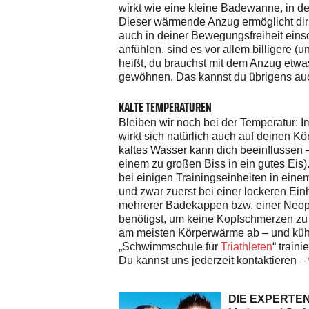
wirkt wie eine kleine Badewanne, in d
Dieser wärmende Anzug ermöglicht dir a
auch in deiner Bewegungsfreiheit eins
anfühlen, sind es vor allem billigere (
heißt, du brauchst mit dem Anzug etwas
gewöhnen. Das kannst du übrigens auc
KALTE TEMPERATUREN
Bleiben wir noch bei der Temperatur: I
wirkt sich natürlich auch auf deinen 
kaltes Wasser kann dich beeinflussen
einem zu großen Biss in ein gutes Eis).
bei einigen Trainingseinheiten in eine
und zwar zuerst bei einer lockeren E
mehrerer Badekappen bzw. einer Neop
benötigst, um keine Kopfschmerzen zu 
am meisten Körperwärme ab – und kühlt
„Schwimmschule für
Triathleten
“ train
Du kannst uns jederzeit kontaktieren – 
DIE EXPERTE