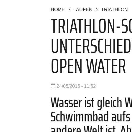
HOME
LAUFEN
TRIATHLON
TRIATHLON-S
UNTERSCHIE
OPEN WATER
24/05/2015 - 11:52
Wasser ist gleich 
Schwimmbad aufs O
andere Welt ist. Ab