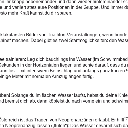
 wenn ihr knapp nebeneinander und dann wieder hintereinander
e und variiert stets eure Positionen in der Gruppe. Und immer 
o mehr Kraft kannst du dir sparen.
ektakulärsten Bilder von Triathlon-Veranstaltungen, wenn hunde
ne“ machen. Dabei gibt es zwei Startmöglichkeiten: den Wasse
e trainieren: Leg dich bäuchlings ins Wasser (im Schwimmbad 
Sekunden in der Horizontalen liegen und achte darauf, dass du n
 dann los – mit intensivem Beinschlag und anfangs ganz kurzen
ige Meter mit normalen Armzuglängen fertig.
 üben! Solange du im flachen Wasser läufst, hebst du deine Kn
nd bremst dich ab, dann köpfelst du nach vorne ein und schwim
sterreich ist das Tragen von Neoprenanzügen erlaubt. Er hilft
den Neoprenanzug lassen („fluten“): Das Wasser erwärmt sich 