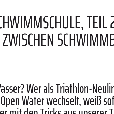
CHWIMMSCHULE, TEIL 2
D ZWISCHEN SCHWIMM
Wasser? Wer als Triathlon-Neul
pen Water wechselt, weiß sofo
er mit den Tricks aus unserer T