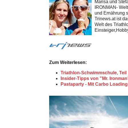
Marisa und Stefa
IRONMAN- Weltme
und Ernährung s
Trinews.at ist d
Welt des Triathl
Einsteiger,Hobby
Zum Weiterlesen:
Triathlon-Schwimmschule, Teil
Insider-Tipps von "Mr. Ironma
Pastaparty - Mit Carbo Loadin