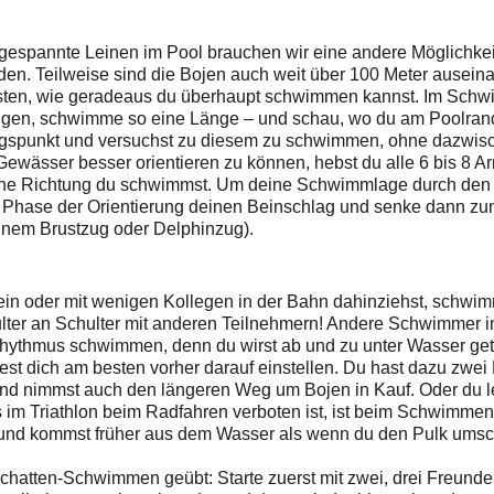
spannte Leinen im Pool brauchen wir eine andere Möglichkeit 
en. Teilweise sind die Bojen auch weit über 100 Meter auseina
l testen, wie geradeaus du überhaupt schwimmen kannst. Im Sc
Augen, schwimme so eine Länge – und schau, wo du am Poolrand
ungspunkt und versuchst zu diesem zu schwimmen, ohne dazwis
 Gewässer besser orientieren zu können, hebst du alle 6 bis 8 A
che Richtung du schwimmst. Um deine Schwimmlage durch den B
r Phase der Orientierung deinen Beinschlag und senke dann zu
inem Brustzug oder Delphinzug).
n oder mit wenigen Kollegen in der Bahn dahinziehst, schwimm
ulter an Schulter mit anderen Teilnehmern! Andere Schwimmer 
hythmus schwimmen, denn du wirst ab und zu unter Wasser geta
lltest dich am besten vorher darauf einstellen. Du hast dazu zw
nd nimmst auch den längeren Weg um Bojen in Kauf. Oder du l
 im Triathlon beim Radfahren verboten ist, ist beim Schwimmen 
– und kommst früher aus dem Wasser als wenn du den Pulk um
chatten-Schwimmen geübt: Starte zuerst mit zwei, drei Freunden