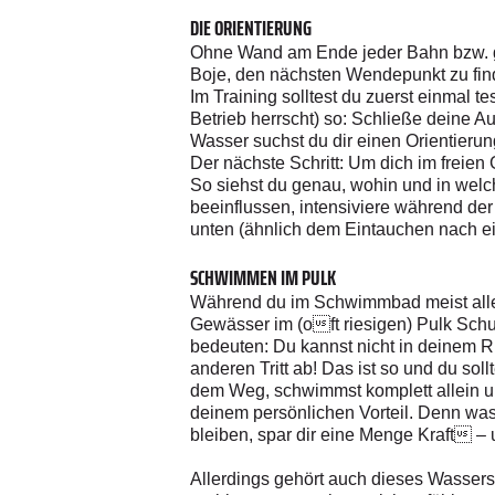
DIE ORIENTIERUNG
Ohne Wand am Ende jeder Bahn bzw. ge
Boje, den nächsten Wendepunkt zu find
Im Training solltest du zuerst einma
Betrieb herrscht) so: Schließe deine 
Wasser suchst du dir einen Orientier
Der nächste Schritt: Um dich im freien
So siehst du genau, wohin und in wel
beeinflussen, intensiviere während de
unten (ähnlich dem Eintauchen nach e
SCHWIMMEN IM PULK
Während du im Schwimmbad meist allei
Gewässer im (oft riesigen) Pulk Sch
bedeuten: Du kannst nicht in deinem R
anderen Tritt ab! Das ist so und du so
dem Weg, schwimmst komplett allein u
deinem persönlichen Vorteil. Denn was
bleiben, spar dir eine Menge Kraft 
Allerdings gehört auch dieses Wassers