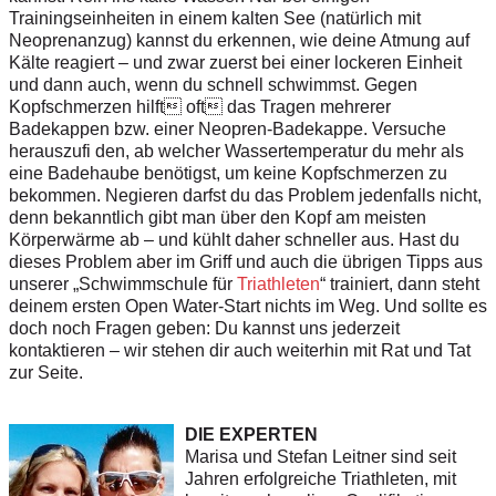
Trainingseinheiten in einem kalten See (natürlich mit
Neoprenanzug) kannst du erkennen, wie deine Atmung auf
Kälte reagiert – und zwar zuerst bei einer lockeren Einheit
und dann auch, wenn du schnell schwimmst. Gegen
Kopfschmerzen hilft oft das Tragen mehrerer
Badekappen bzw. einer Neopren-Badekappe. Versuche
herauszufi den, ab welcher Wassertemperatur du mehr als
eine Badehaube benötigst, um keine Kopfschmerzen zu
bekommen. Negieren darfst du das Problem jedenfalls nicht,
denn bekanntlich gibt man über den Kopf am meisten
Körperwärme ab – und kühlt daher schneller aus. Hast du
dieses Problem aber im Griff und auch die übrigen Tipps aus
unserer „Schwimmschule für
Triathleten
“ trainiert, dann steht
deinem ersten Open Water-Start nichts im Weg. Und sollte es
doch noch Fragen geben: Du kannst uns jederzeit
kontaktieren – wir stehen dir auch weiterhin mit Rat und Tat
zur Seite.
DIE EXPERTEN
Marisa und Stefan Leitner sind seit
Jahren erfolgreiche Triathleten, mit