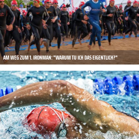
AM WEG ZUM 1. IRONMAN: "WARUM TU ICH DAS EIGENTLICH?"