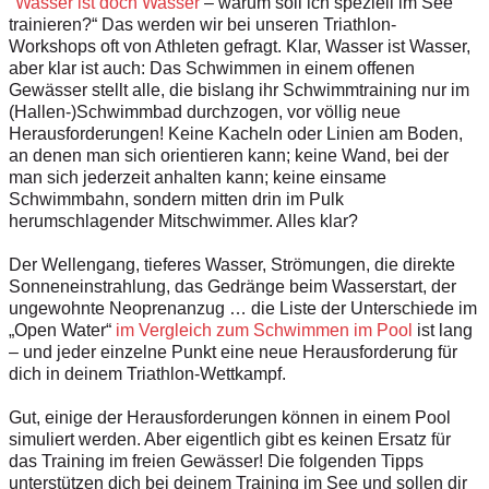
"
Wasser ist doch Wasser
– warum soll ich speziell im See
trainieren?“ Das werden wir bei unseren Triathlon-
Workshops oft von Athleten gefragt. Klar, Wasser ist Wasser,
aber klar ist auch: Das Schwimmen in einem offenen
Gewässer stellt alle, die bislang ihr Schwimmtraining nur im
(Hallen-)Schwimmbad durchzogen, vor völlig neue
Herausforderungen! Keine Kacheln oder Linien am Boden,
an denen man sich orientieren kann; keine Wand, bei der
man sich jederzeit anhalten kann; keine einsame
Schwimmbahn, sondern mitten drin im Pulk
herumschlagender Mitschwimmer. Alles klar?
Der Wellengang, tieferes Wasser, Strömungen, die direkte
Sonneneinstrahlung, das Gedränge beim Wasserstart, der
ungewohnte Neoprenanzug … die Liste der Unterschiede im
„Open Water“
im Vergleich zum Schwimmen im Pool
ist lang
– und jeder einzelne Punkt eine neue Herausforderung für
dich in deinem Triathlon-Wettkampf.
Gut, einige der Herausforderungen können in einem Pool
simuliert werden. Aber eigentlich gibt es keinen Ersatz für
das Training im freien Gewässer! Die folgenden Tipps
unterstützen dich bei deinem Training im See und sollen dir