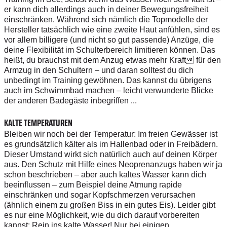
er kann dich allerdings auch in deiner Bewegungsfreiheit
einschränken. Während sich nämlich die Topmodelle der
Hersteller tatsächlich wie eine zweite Haut anfühlen, sind es
vor allem billigere (und nicht so gut passende) Anzüge, die
deine Flexibilität im Schulterbereich limitieren können. Das
heißt, du brauchst mit dem Anzug etwas mehr Kraft für den
Armzug in den Schultern – und daran solltest du dich
unbedingt im Training gewöhnen. Das kannst du übrigens
auch im Schwimmbad machen – leicht verwunderte Blicke
der anderen Badegäste inbegriffen ...
KALTE TEMPERATUREN
Bleiben wir noch bei der Temperatur: Im freien Gewässer ist
es grundsätzlich kälter als im Hallenbad oder in Freibädern.
Dieser Umstand wirkt sich natürlich auch auf deinen Körper
aus. Den Schutz mit Hilfe eines Neoprenanzugs haben wir ja
schon beschrieben – aber auch kaltes Wasser kann dich
beeinflussen – zum Beispiel deine Atmung rapide
einschränken und sogar Kopfschmerzen verursachen
(ähnlich einem zu großen Biss in ein gutes Eis). Leider gibt
es nur eine Möglichkeit, wie du dich darauf vorbereiten
kannst: Rein ins kalte Wasser! Nur bei einigen