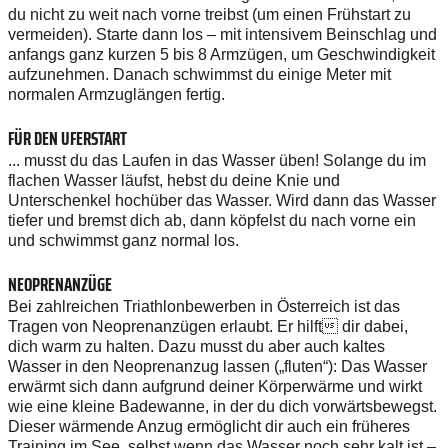
du nicht zu weit nach vorne treibst (um einen Frühstart zu
vermeiden). Starte dann los – mit intensivem Beinschlag und
anfangs ganz kurzen 5 bis 8 Armzügen, um Geschwindigkeit
aufzunehmen. Danach schwimmst du einige Meter mit
normalen Armzuglängen fertig.
FÜR DEN UFERSTART
... musst du das Laufen in das Wasser üben! Solange du im
flachen Wasser läufst, hebst du deine Knie und
Unterschenkel hochüber das Wasser. Wird dann das Wasser
tiefer und bremst dich ab, dann köpfelst du nach vorne ein
und schwimmst ganz normal los.
NEOPRENANZÜGE
Bei zahlreichen Triathlonbewerben in Österreich ist das
Tragen von Neoprenanzügen erlaubt. Er hilft dir dabei,
dich warm zu halten. Dazu musst du aber auch kaltes
Wasser in den Neoprenanzug lassen („fluten“): Das Wasser
erwärmt sich dann aufgrund deiner Körperwärme und wirkt
wie eine kleine Badewanne, in der du dich vorwärtsbewegst.
Dieser wärmende Anzug ermöglicht dir auch ein früheres
Training im See, selbst wenn das Wasser noch sehr kalt ist –