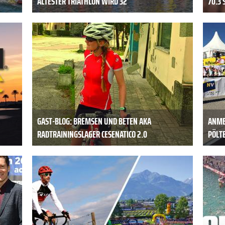
ÄLTESTER TRIATHLON WIRD 32
70.3 
GAST-BLOG: BREMSEN UND BETEN AKA
ANME
RADTRAININGSLAGER CESENATICO 2.0
PÖLT