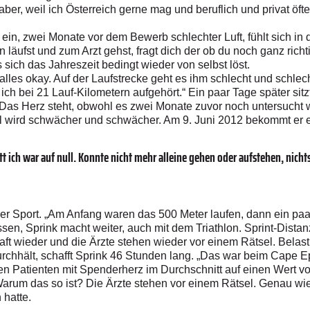
er, weil ich Österreich gerne mag und beruflich und privat öfters
ein, zwei Monate vor dem Bewerb schlechter Luft, fühlt sich in
n läufst und zum Arzt gehst, fragt dich der ob du noch ganz richt
sich das Jahreszeit bedingt wieder von selbst löst.
 alles okay. Auf der Laufstrecke geht es ihm schlecht und schlec
ich bei 21 Lauf-Kilometern aufgehört.“ Ein paar Tage später sitz
Das Herz steht, obwohl es zwei Monate zuvor noch untersucht 
l wird schwächer und schwächer. Am 9. Juni 2012 bekommt er e
 ich war auf null. Konnte nicht mehr alleine gehen oder aufstehen, nichts“
er Sport. „Am Anfang waren das 500 Meter laufen, dann ein paar 
assen, Sprink macht weiter, auch mit dem Triathlon. Sprint-Distan
ft wieder und die Ärzte stehen wieder vor einem Rätsel. Belast
urchhält, schafft Sprink 46 Stunden lang. „Das war beim Cape 
Patienten mit Spenderherz im Durchschnitt auf einen Wert von
 Warum das so ist? Die Ärzte stehen vor einem Rätsel. Genau wie
 hatte.