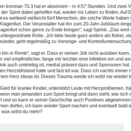
n Ironman 70.3 hat er absolviert – in 4:57 Stunden. Und zwei V
 der Sport dabei geholfen hat, wieder ins Leben zu finden. Auf 
bt es weltweit vielleicht fünf Menschen, die solche Werte haben 
 Klagenfurt. Der Veranstalter hat ihn zum 20-Jahr-Jubiläum einge
agenfurt schon gerne zu Ende bringen“, sagt Sprink. „Das wird 
 untergeordnete Rolle. „Ich lebe heute ganz anders als früher, 
esünder, geht regelmäßig zu Vorsorge- und Kontrolluntersuchun
h bin in Rente“, sagt er. Dass er seinen Job nicht ausüben kann, 
 viel empfindlicher, fange mir leichter eine Infektion ein und we
ink auch umtriebig ist, medial präsent dazu und Sponsoren hat, 
en Herzstillstand hatte und fast tot war. Dass ich nachts immer 
inem Herz etwas ist. Dieses Trauma werde ich wohl nie wieder l
 Geld für kranke Kinder, unterstützt Leute mit Herzproblemen, 
 wenn man jemanden zum Sport bringt und dann sieht, wie sich 
ert und so kann er seiner Geschichte auch Positives abgewinnen
nen dürfen, ich kann wieder Sport machen und eventuell bald e
 was willst du mehr?