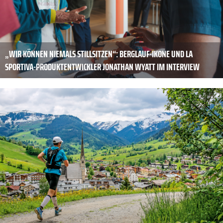
„WIR KÖNNEN NIEMALS STILLSITZEN“: BERGLAUF-IKONE UND LA
SPORTIVA-PRODUKTENTWICKLER JONATHAN WYATT IM INTERVIEW