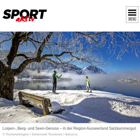
MENÜ
Loipen-, Berg- und Seen-Genuss – in der Region Ausseerland Salzkammergut.
© Tourismusregion
/
Steiermark Tourismus / ikarus.cc