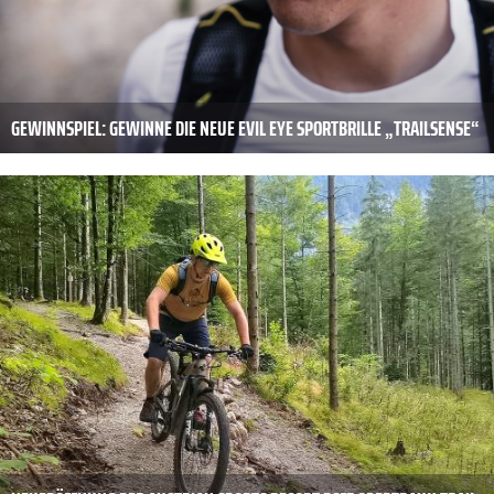
GEWINNSPIEL: GEWINNE DIE NEUE EVIL EYE SPORTBRILLE „TRAILSENSE“