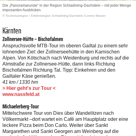
Die „Panoramarunde“ in der Region Schladming-Dachstein – mit jeder Menge
imposanten Ausblicken.
© Tourismusregion
/
Erlebnisregion Schladming-Dachstein /Lorenz Masser
Kärnten
Zollnersee-Hütte – Bischofalmen
Anspruchsvolle MTB-Tour im oberen Gailtal zu einem sehr
lohnenden Ziel: der Zollnerseehütte in den Karnischen
Alpen. Von Kötschach nach Weidenburg und rechts auf die
Almstraße zur Zollnersee-Hütte, dann links Richtung
Bischofalmen Richtung Tal. Tipp: Einkehren und den
Gailtaler Käse genießen.
41 km / 1330 hm
> Hier geht's zur Tour <
www.nassfeld.at
Michaelerberg-Tour
Mittelschwere Tour von Diex über Wandelitzen nach
Völkermarkt –dort wartet ein Café am Hauptplatz oder eine
leckere Pizza beim Don Carlo. Weiter über Sankt
Margarethen und Sankt Georgen am Weinberg auf die