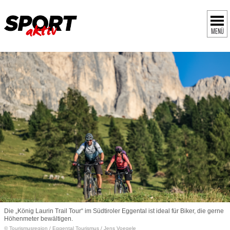
MENÜ
Die „König Laurin Trail Tour“ im Südtiroler Eggental ist ideal für Biker, die gerne
Höhenmeter bewältigen.
© Tourismusregion
/
Eggental Tourismus / Jens Voegele