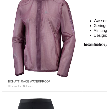
Wasserdi
Geringes
Atmungsak
Design: 
Gesamtnote: 4,
BONATTI RACE WATERPROOF
© Hersteller
/
Salomon