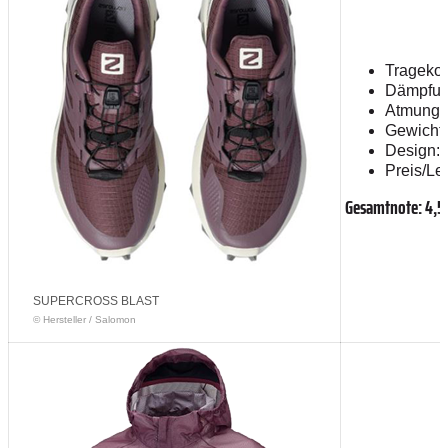
Tragekom
Dämpfun
Atmungsak
Gewicht:
Design: 
Preis/Lei
Gesamtnote: 4,5
SUPERCROSS BLAST
© Hersteller
/
Salomon