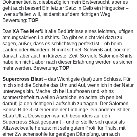
Dokumentiert ist diesbezüglich mein Erstversucht, aber es
geht auch besser! Ein letzter Satz: In Gelb ein Hingucker –
wer auffallen will, ist damit auf dem richtigen Weg.
Bewertung:
TOP
Das
XA Tee M
erfüllt alle Bedürfnisse eines leichten, luftigen,
atmungsaktiven Laufshirts. Da gibt es nicht viel dazu zu
sagen, außer, dass es schlichtweg perfekt ist – ob beim
Laufen oder Wandern. Nimmt schnell Schweiß auf, trocknet
danach aber auch in kürzester Zeit. So viele Salomon-Shirts
habe ich nicht, aber nach dieser Erfahrung werden es sicher
mehr werden. Bewertung:
TOP
Supercross Blast
– das Wichtigste (fast) zum Schluss. Für
mich sind die Schuhe das Um und Auf, wenn ich in der Natur
unterwegs bin. Mache ich bei Laufhosen und -shirts
schmerzbefreit zuweilen Abstriche, so achte ich penibel
darauf, ja den richtigen Laufschuh zu tragen. Der Salomon
Sense Ride 3 ist einer meiner Lieblinge, ein anderer ist der
SLab Ultra. Deswegen war ich besonders auf den
Supercross Blast gespannt – und er stellte sich quasi als
Allzweckwaffe heraus: mit sehr gutem Profil für Trails, mit
einer Zwischensohle für genügen Dämpfung, um auch