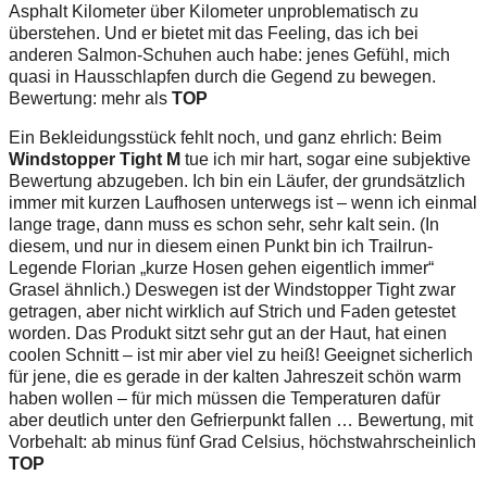
Asphalt Kilometer über Kilometer unproblematisch zu
überstehen. Und er bietet mit das Feeling, das ich bei
anderen Salmon-Schuhen auch habe: jenes Gefühl, mich
quasi in Hausschlapfen durch die Gegend zu bewegen.
Bewertung: mehr als
TOP
Ein Bekleidungsstück fehlt noch, und ganz ehrlich: Beim
Windstopper Tight M
tue ich mir hart, sogar eine subjektive
Bewertung abzugeben. Ich bin ein Läufer, der grundsätzlich
immer mit kurzen Laufhosen unterwegs ist – wenn ich einmal
lange trage, dann muss es schon sehr, sehr kalt sein. (In
diesem, und nur in diesem einen Punkt bin ich Trailrun-
Legende Florian „kurze Hosen gehen eigentlich immer“
Grasel ähnlich.) Deswegen ist der Windstopper Tight zwar
getragen, aber nicht wirklich auf Strich und Faden getestet
worden. Das Produkt sitzt sehr gut an der Haut, hat einen
coolen Schnitt – ist mir aber viel zu heiß! Geeignet sicherlich
für jene, die es gerade in der kalten Jahreszeit schön warm
haben wollen – für mich müssen die Temperaturen dafür
aber deutlich unter den Gefrierpunkt fallen … Bewertung, mit
Vorbehalt: ab minus fünf Grad Celsius, höchstwahrscheinlich
TOP