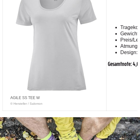
Tragekom
Gewicht:
Preis/Lei
Atmungsak
Design: 
Gesamtnote: 4,
AGILE SS TEE W
© Hersteller
/
Salomon