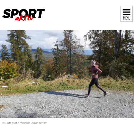
MENÜ
© Fotograf
/
Melanie Zaunschirm