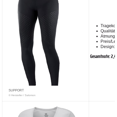
Tragekom
Qualität:
Atmungsak
Preis/Lei
Design: 
Gesamtnote: 2,4
SUPPORT
© Hersteller
/
Salomon