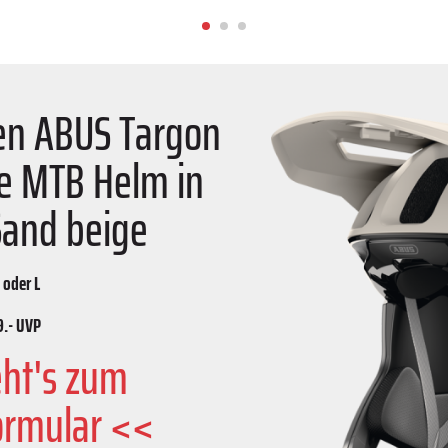
nen ABUS Targon
le MTB Helm in
Sand beige
 oder L
9.- UVP
eht's zum
ormular <<