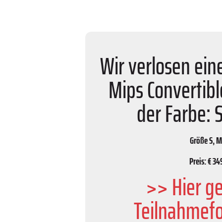
Wir verlosen ei
Mips Convertib
der Farbe: 
Größe S, M
Preis: € 34
>> Hier g
Teilnahmef