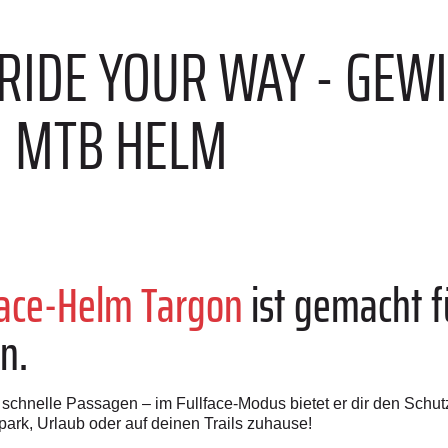
E
 RIDE YOUR WAY - GEW
N MTB HELM
face-Helm Targon
ist gemacht fü
n.
r schnelle Passagen – im Fullface-Modus bietet er dir den Schu
epark, Urlaub oder auf deinen Trails zuhause!