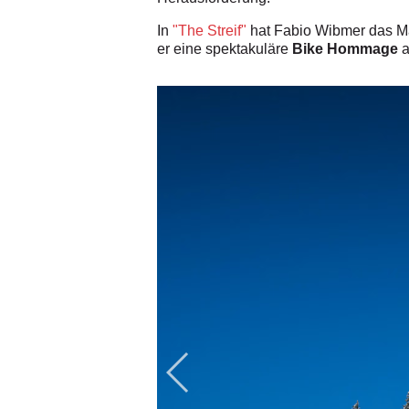
In
"The Streif"
hat Fabio Wibmer das Mate
er eine spektakuläre
Bike Hommage
a