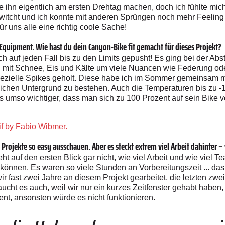
te ihn eigentlich am ersten Drehtag machen, doch ich fühlte mic
tcht und ich konnte mit anderen Sprüngen noch mehr Feeling 
r uns alle eine richtig coole Sache!
quipment. Wie hast du dein Canyon-Bike fit gemacht für dieses Projekt?
ch auf jeden Fall bis zu den Limits gepusht! Es ging bei der A
t Schnee, Eis und Kälte um viele Nuancen wie Federung oder
spezielle Spikes geholt. Diese habe ich im Sommer gemeinsam
ichen Untergrund zu bestehen. Auch die Temperaturen bis zu -1
s umso wichtiger, dass man sich zu 100 Prozent auf sein Bike v
if by Fabio Wibmer.
Projekte so easy ausschauen. Aber es steckt extrem viel Arbeit dahinter – 
eht auf den ersten Blick gar nicht, wie viel Arbeit und wie viel 
 können. Es waren so viele Stunden an Vorbereitungszeit ... das
ast zwei Jahre an diesem Projekt gearbeitet, die letzten zwei
aucht es auch, weil wir nur ein kurzes Zeitfenster gehabt haben,
nt, ansonsten würde es nicht funktionieren.