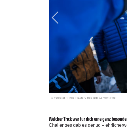
© Fotograf
/
Philip Platzer / Red Bull Content Pool
Welcher Trick war für dich eine ganz besonde
Challenges gab es genug – ehrlicherwe