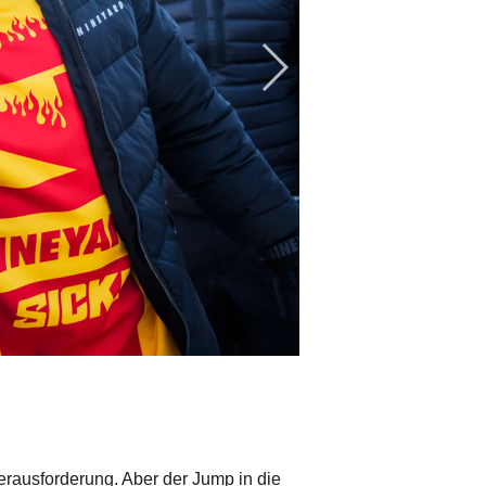
© Fotograf
/
Philip Platzer / Red Bu
erausforderung. Aber der Jump in die