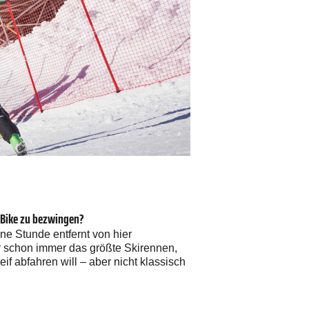
© Fotograf
/
Philip Platzer / Red Bu
m Bike zu bezwingen?
ne Stunde entfernt von hier
ar schon immer das größte Skirennen,
eif abfahren will – aber nicht klassisch