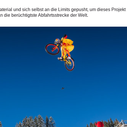
rial und sich selbst an die Limits gepusht, um dieses Projekt z
n die berüchtigtste Abfahrtsstrecke der Welt.