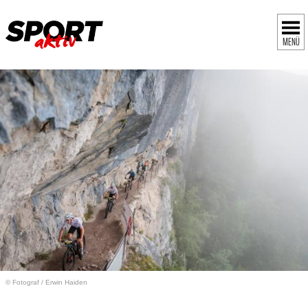
MENÜ
© Fotograf
/
Erwin Haiden