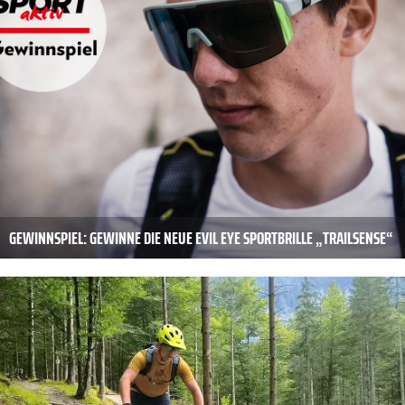
GEWINNSPIEL: GEWINNE DIE NEUE EVIL EYE SPORTBRILLE „TRAILSENSE“