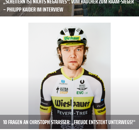
„SCHEITERN IST NICHTS NEGATIVES“: VOM RAUCHER ZUM RAAM-SIEGER
– PHILIPP KAIDER IM INTERVIEW
10 FRAGEN AN CHRISTOPH STRASSER: „FREUDE ENTSTEHT UNTERWEGS!“