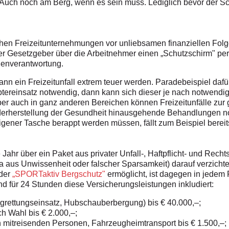
. Auch noch am Berg, wenn es sein muss. Lediglich bevor der Scha
lichen Freizeitunternehmungen vor unliebsamen finanziellen Fol
 Gesetzgeber über die Arbeitnehmer einen „Schutzschirm" per Pf
igenverantwortung.
n kann ein Freizeitunfall extrem teuer werden. Paradebeispiel da
optereinsatz notwendig, dann kann sich dieser je nach notwendi
ber auch in ganz anderen Bereichen können Freizeitunfälle zur 
derherstellung der Gesundheit hinausgehende Behandlungen no
igener Tasche berappt werden müssen, fällt zum Beispiel bereit
 Jahr über ein Paket aus privater Unfall-, Haftpflicht- und Rec
twa aus Unwissenheit oder falscher Sparsamkeit) darauf verzicht
 der
„SPORTaktiv Bergschutz"
ermöglicht, ist dagegen in jedem F
nd für 24 Stunden diese Versicherungsleistungen inkludiert:
rgrettungseinsatz, Hubschauberbergung) bis € 40.000,–;
h Wahl bis € 2.000,–;
mitreisenden Personen, Fahrzeugheimtransport bis € 1.500,–;