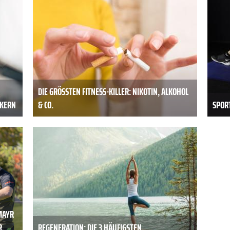
DIE GRÖSSTEN FITNESS-KILLER: NIKOTIN, ALKOHOL &
CKERN
CO.
SPORT
MAYR
R
REGENERATION: DIE 3 HÄUFIGSTEN