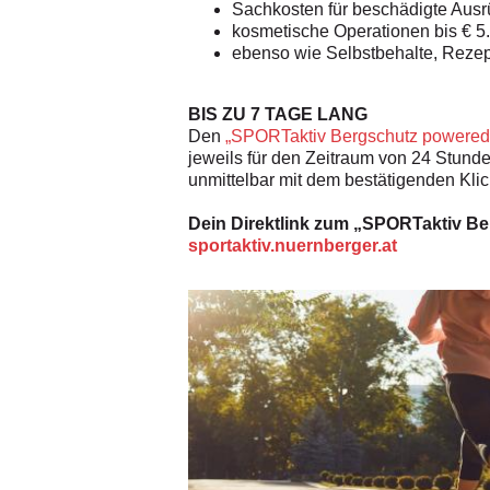
Sachkosten für beschädigte Ausrü
kosmetische Operationen bis € 
ebenso wie Selbstbehalte, Rezep
BIS ZU 7 TAGE LANG
Den
„SPORTaktiv Bergschutz power
jeweils für den Zeitraum von 24 Stunden
unmittelbar mit dem bestätigenden Klick
Dein Direktlink zum „SPORTaktiv
sportaktiv.nuernberger.at