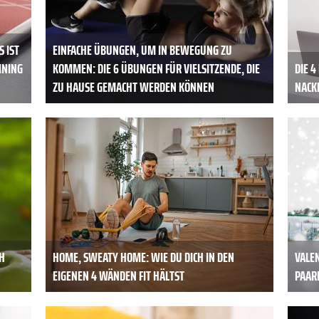
S IST
EINFACHE ÜBUNGEN, UM IN BEWEGUNG ZU
INING
KOMMEN: DIE 6 ÜBUNGEN FÜR VIELSITZENDE, DIE
DIE 
ZU HAUSE GEMACHT WERDEN KÖNNEN
NACK
H
HOME, SWEATY HOME: WIE DU DICH IN DEN
VALEN
EIGENEN 4 WÄNDEN FIT HÄLTST
PAAR