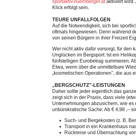
sportaktiv.nuernberger.at
aktiviert wird
Klick erfolgt sein.
TEURE UNFALLFOLGEN
Auf die Notwendigkeit, sich bei sport
oftmals hingewiesen. Denn während der
von seinen Bürgern in ihrer Freizeit E
Wer nicht aktiv dafür vorsorgt, für de
Unglücken im Bergsport: Ist ein Helik
fünfstelligen Eurobetrag summieren. A
Etwa, wenn über die unmittelbare Wie
„kosmetischen Operationen", die aus e
„BERGSCHUTZ"-LEISTUNGEN
Daher sollte jeder eigentlich das ganze
zeigt sich in der Praxis, dass viele (e
Unternehmungen abzusichern, wie es
unbürokratische Sache: Ab € 4,98 ,– si
Such- und Bergekosten (z. B. Be
Transport in ein Krankenhaus nac
Rückreise und Übernachtung von 