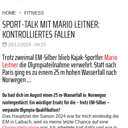
HOME
FITNESS
SPORT-TALK MIT MARIO LEITNER:
KONTROLLIERTES FALLEN
28/11/2024 - 09:25
Trotz zweimal EM-Silber blieb ­Kajak-Sportler
Mario
Leitner
die Olympiateilnahme verwehrt. Statt nach
Paris ging es zu einem 25 m ­hohen Wasserfall nach
Norwegen ...
Du hast dich im August ­einen 25 m-Wasserfall in Norwegen
runtergestürzt. Ein würdiger ­Ersatz für die – trotz EM-Silber –
verpasste Olympia-Qualifikation?
Das Hauptziel der Saison 2024 war für mich eindeutig die
EM in Laibach, weil es meine letzte Chance auf eine
Olympiateilnahme
war. Ich arbeitete hart dafür und war in