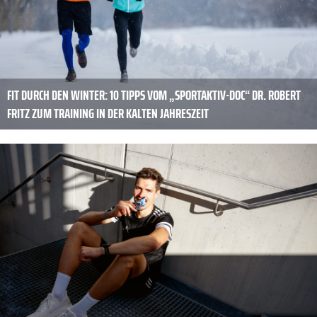
FIT DURCH DEN WINTER: 10 TIPPS VOM „SPORTAKTIV-DOC“ DR. ­ROBERT
FRITZ ZUM TRAINING IN DER KALTEN JAHRESZEIT