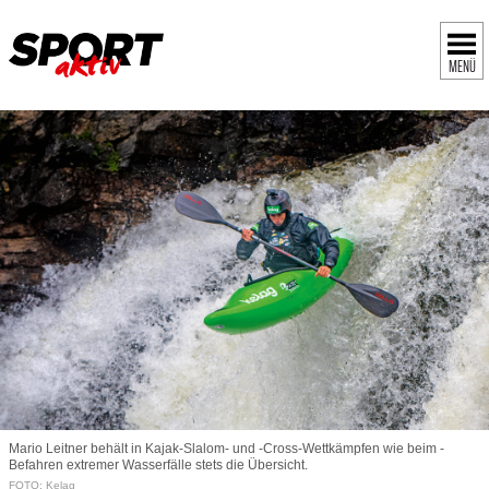
MENÜ
Mario Leitner behält in Kajak-­Slalom- und -Cross-­Wettkämpfen wie beim ­
Befahren extremer Wasserfälle stets die Übersicht.
FOTO: Kelag