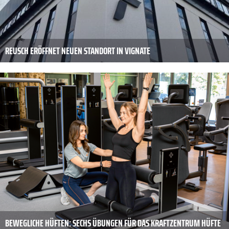
REUSCH ERÖFFNET NEUEN STANDORT IN VIGNATE
BEWEGLICHE HÜFTEN: SECHS ÜBUNGEN FÜR DAS KRAFTZENTRUM HÜFTE