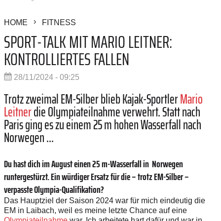
HOME
FITNESS
SPORT-TALK MIT MARIO LEITNER:
KONTROLLIERTES FALLEN
28/11/2024 - 09:25
Trotz zweimal EM-Silber blieb ­Kajak-Sportler
Mario
Leitner
die Olympiateilnahme verwehrt. Statt nach
Paris ging es zu einem 25 m ­hohen Wasserfall nach
Norwegen ...
Du hast dich im August ­einen 25 m-Wasserfall in Norwegen
runtergestürzt. Ein würdiger ­Ersatz für die – trotz EM-Silber –
verpasste Olympia-Qualifikation?
Das Hauptziel der Saison 2024 war für mich eindeutig die
EM in Laibach, weil es meine letzte Chance auf eine
Olympiateilnahme
war. Ich arbeitete hart dafür und war in