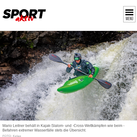
MENÜ
Mario Leitner behält in Kajak-­Slalom- und -Cross-­Wettkämpfen wie beim ­
Befahren extremer Wasserfälle stets die Übersicht.
FOTO: Kelag