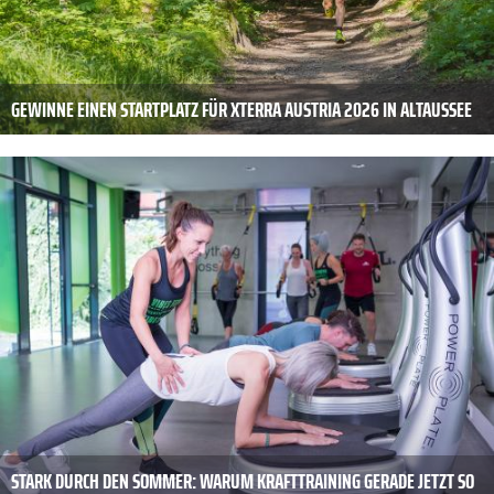
GEWINNE EINEN STARTPLATZ FÜR XTERRA AUSTRIA 2026 IN ALTAUSSEE
STARK DURCH DEN SOMMER: WARUM KRAFTTRAINING GERADE JETZT SO