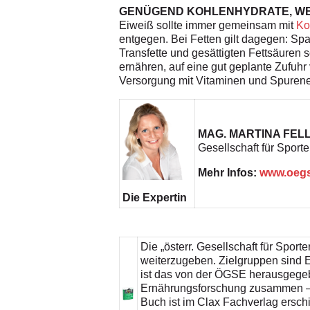
GENÜGEND KOHLENHYDRATE, WE
Eiweiß sollte immer gemeinsam mit
Ko
entgegen. Bei Fetten gilt dagegen: S
Transfette und gesättigten Fettsäuren 
ernähren, auf eine gut geplante Zufuhr 
Versorgung mit Vitaminen und Spurene
MAG. MARTINA FEL
Gesellschaft für Spor
Mehr Infos:
www.oegs
Die Expertin
Die „österr. Gesellschaft für Spor
weiterzugeben. ­Zielgruppen sind 
ist das von der ÖGSE ­herausgegebe
Ernährungsforschung zusammen – in
Buch ist im Clax Fachverlag ersch