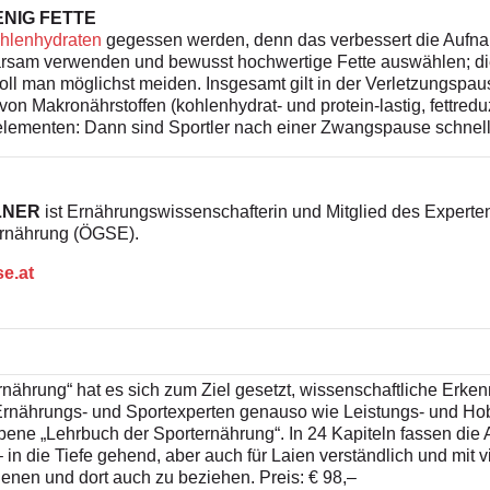
NIG FETTE
hlenhydraten
gegessen werden, denn das verbessert die Aufn
parsam verwenden und bewusst hochwertige Fette auswählen; d
soll man möglichst meiden. Insgesamt gilt in der Verletzungspa
von Makronährstoffen (kohlenhydrat- und protein-lastig, fettredu
lementen: Dann sind Sportler nach einer Zwangspause schnells
LNER
ist Ernährungswissenschafterin und Mitglied des Experten
ternährung (ÖGSE).
e.at
t­ernährung“ hat es sich zum Ziel gesetzt, wissenschaftliche Erk
Ernährungs- und Sport­experten genauso wie Leistungs- und Hob
ne „Lehrbuch der Sport­ernährung“. In 24 Kapiteln fassen die A
 die Tiefe gehend, aber auch für Laien verständlich und mit vi
ienen und dort auch zu beziehen. Preis: € 98,–