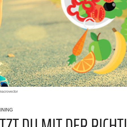
/ macrovector
INING
TZT DU MIT DER RICHT