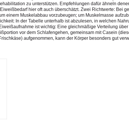
abilitation zu unterstützen. Empfehlungen dafür ähneln denen e
Eiweißbedarf hier oft auch überschätzt. Zwei Richtwerte: Bei 
 um einem Muskelabbau vorzubeugen; um Muskelmasse aufzubau
chkeit: In der Tabelle unterhalb ist abzulesen, in welchen Nah
 Eiweißaufnahme ist wichtig: Eine gleichmäßige Verteilung über 
Eiweißportion vor dem Schlafengehen, gemeinsam mit Casein (die
d Frischkäse) aufgenommen, kann der Körper besonders gut verw