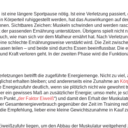
 ist eine längere Sportpause nötig. Ist eine Verletzung passiert, 
in Körperteil ruhiggestellt werden, hat das Auswirkungen auf 
nen. Sichtbares Zeichen: Muskeln schwinden und werden rasch
 der passenden Ernährung unterstützen. Übrigens spielt nicht
auch, wie man sich vor dem Malheur ernährt hat. Nach Verletz
 eine schlechte Ernährungsweise verstärkt wird. Die Zeit zwische
hasen teilen – und beide sind durchs Essen beeinflussbar. Die e
 und Kraft verloren geht. In der zweiten Phase wird die Funkti
letzungen betrifft die zugeführte Energiemenge. Nicht zu viel, a
glichst erhalten bleiben; und andererseits eine Zunahme an
Körp
 Energiezufuhr deutlich, wenn sie plötzlich nicht wie gewohnt tr
er ein gewisses Maß an zusätzlicher Energie; umso mehr, je sch
m Punkt „
der Faktor Eiweiß
“) und damit den Erhalt der Muskulat
er Gesamtenergieverbrauch gegenüber der Zeit im Training reduzi
 die Empfehlung, lieber eine kleine Gewichtszunahme in Kauf 
so Eiweißzufuhr liegen, um den Abbau der Muskulatur weitgehend