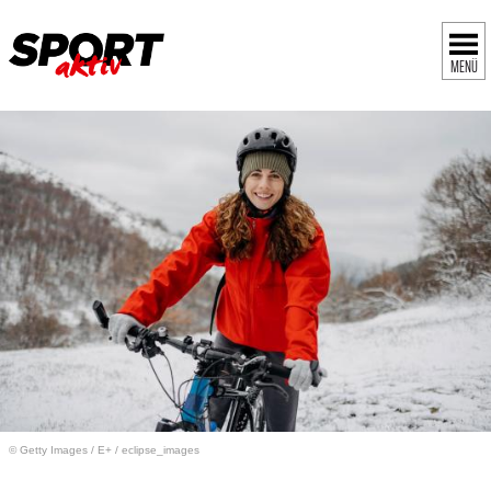
MENÜ
© Getty Images
/
E+ / eclipse_images