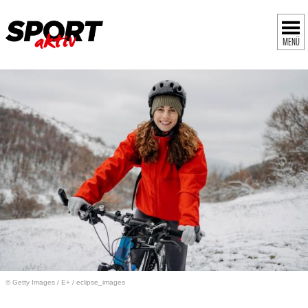
MENÜ
© Getty Images
/
E+ / eclipse_images