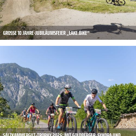
GROSSE 10 JAHRE-JUBILÄUMSFEIER „LAKE.BIKE“
SALZKAMMERGUT-TROPHY 2026: MIT GOLDBERGER, SYKORA UND