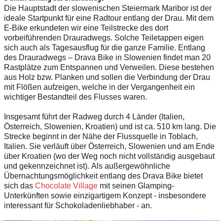
Die Hauptstadt der slowenischen Steiermark Maribor ist der
ideale Startpunkt für eine Radtour entlang der Drau. Mit dem
E-Bike erkundeten wir eine Teilstrecke des dort
vorbeiführenden Drauradwegs. Solche Teiletappen eigen
sich auch als Tagesausflug für die ganze Familie. Entlang
des Drauradwegs – Drava Bike in Slowenien findet man 20
Rastplätze zum Entspannen und Verweilen. Diese bestehen
aus Holz bzw. Planken und sollen die Verbindung der Drau
mit Flößen aufzeigen, welche in der Vergangenheit ein
wichtiger Bestandteil des Flusses waren.
Insgesamt führt der Radweg durch 4 Länder (Italien,
Österreich, Slowenien, Kroatien) und ist ca. 510 km lang. Die
Strecke beginnt in der Nähe der Flussquelle in Toblach,
Italien. Sie verläuft über Österreich, Slowenien und am Ende
über Kroatien (wo der Weg noch nicht vollständig ausgebaut
und gekennzeichnet ist). Als außergewöhnliche
Übernachtungsmöglichkeit entlang des Drava Bike bietet
sich das
Chocolate Village
mit seinen Glamping-
Unterkünften sowie einzigartigem Konzept - insbesondere
interessant für Schokoladenliebhaber - an.