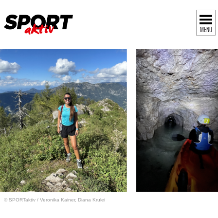
MENÜ
© SPORTaktiv
/
Veronika Kainer, Diana Krulei