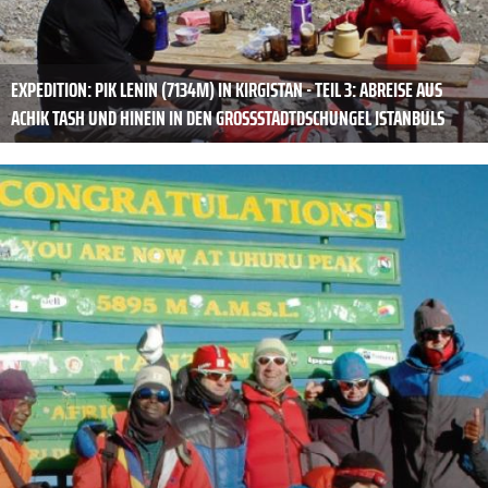
EXPEDITION: PIK LENIN (7134M) IN KIRGISTAN - TEIL 3: ABREISE AUS
ACHIK TASH UND HINEIN IN DEN GROSSSTADTDSCHUNGEL ISTANBULS