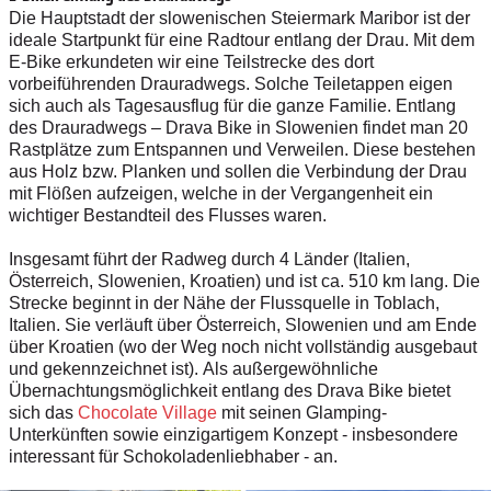
Die Hauptstadt der slowenischen Steiermark Maribor ist der
ideale Startpunkt für eine Radtour entlang der Drau. Mit dem
E-Bike erkundeten wir eine Teilstrecke des dort
vorbeiführenden Drauradwegs. Solche Teiletappen eigen
sich auch als Tagesausflug für die ganze Familie. Entlang
des Drauradwegs – Drava Bike in Slowenien findet man 20
Rastplätze zum Entspannen und Verweilen. Diese bestehen
aus Holz bzw. Planken und sollen die Verbindung der Drau
mit Flößen aufzeigen, welche in der Vergangenheit ein
wichtiger Bestandteil des Flusses waren.
Insgesamt führt der Radweg durch 4 Länder (Italien,
Österreich, Slowenien, Kroatien) und ist ca. 510 km lang. Die
Strecke beginnt in der Nähe der Flussquelle in Toblach,
Italien. Sie verläuft über Österreich, Slowenien und am Ende
über Kroatien (wo der Weg noch nicht vollständig ausgebaut
und gekennzeichnet ist). Als außergewöhnliche
Übernachtungsmöglichkeit entlang des Drava Bike bietet
sich das
Chocolate Village
mit seinen Glamping-
Unterkünften sowie einzigartigem Konzept - insbesondere
interessant für Schokoladenliebhaber - an.