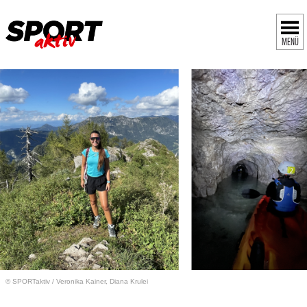
MENÜ
© SPORTaktiv
/
Veronika Kainer, Diana Krulei