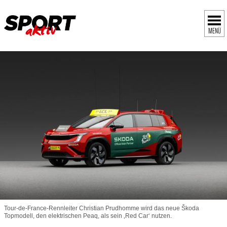
MENÜ
Tour-de-France-Rennleiter Christian Prudhomme wird das neue Škoda
Topmodell, den elektrischen Peaq, als sein ‚Red Car‘ nutzen.