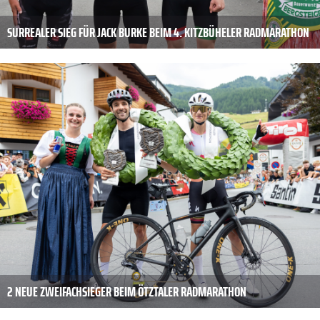
SURREALER SIEG FÜR JACK BURKE BEIM 4. KITZBÜHELER RADMARATHON
2 NEUE ZWEIFACHSIEGER BEIM ÖTZTALER RADMARATHON