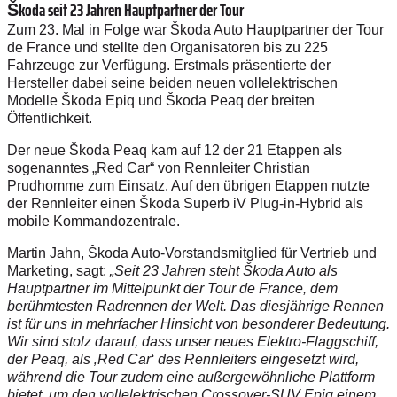
Škoda seit 23 Jahren Hauptpartner der Tour
Zum 23. Mal in Folge war Škoda Auto Hauptpartner der Tour
de France und stellte den Organisatoren bis zu 225
Fahrzeuge zur Verfügung. Erstmals präsentierte der
Hersteller dabei seine beiden neuen vollelektrischen
Modelle Škoda Epiq und Škoda Peaq der breiten
Öffentlichkeit.
Der neue Škoda Peaq kam auf 12 der 21 Etappen als
sogenanntes „Red Car“ von Rennleiter Christian
Prudhomme zum Einsatz. Auf den übrigen Etappen nutzte
der Rennleiter einen Škoda Superb iV Plug-in-Hybrid als
mobile Kommandozentrale.
Martin Jahn, Škoda Auto-Vorstandsmitglied für Vertrieb und
Marketing, sagt:
„Seit 23 Jahren steht Škoda Auto als
Hauptpartner im Mittelpunkt der Tour de France, dem
berühmtesten Radrennen der Welt. Das diesjährige Rennen
ist für uns in mehrfacher Hinsicht von besonderer Bedeutung.
Wir sind stolz darauf, dass unser neues Elektro-Flaggschiff,
der Peaq, als ‚Red Car‘ des Rennleiters eingesetzt wird,
während die Tour zudem eine außergewöhnliche Plattform
bietet, um den vollelektrischen Crossover-SUV Epiq einem