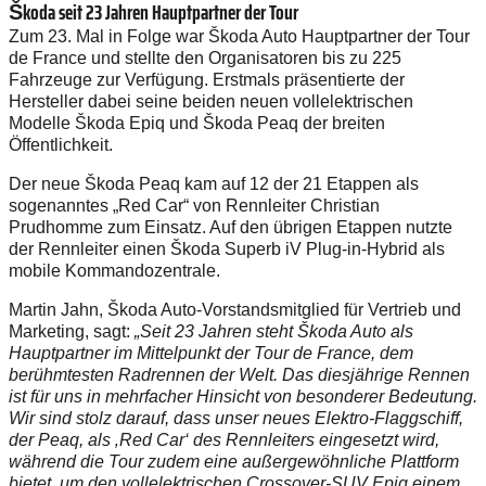
Škoda seit 23 Jahren Hauptpartner der Tour
Zum 23. Mal in Folge war Škoda Auto Hauptpartner der Tour
de France und stellte den Organisatoren bis zu 225
Fahrzeuge zur Verfügung. Erstmals präsentierte der
Hersteller dabei seine beiden neuen vollelektrischen
Modelle Škoda Epiq und Škoda Peaq der breiten
Öffentlichkeit.
Der neue Škoda Peaq kam auf 12 der 21 Etappen als
sogenanntes „Red Car“ von Rennleiter Christian
Prudhomme zum Einsatz. Auf den übrigen Etappen nutzte
der Rennleiter einen Škoda Superb iV Plug-in-Hybrid als
mobile Kommandozentrale.
Martin Jahn, Škoda Auto-Vorstandsmitglied für Vertrieb und
Marketing, sagt:
„Seit 23 Jahren steht Škoda Auto als
Hauptpartner im Mittelpunkt der Tour de France, dem
berühmtesten Radrennen der Welt. Das diesjährige Rennen
ist für uns in mehrfacher Hinsicht von besonderer Bedeutung.
Wir sind stolz darauf, dass unser neues Elektro-Flaggschiff,
der Peaq, als ‚Red Car‘ des Rennleiters eingesetzt wird,
während die Tour zudem eine außergewöhnliche Plattform
bietet, um den vollelektrischen Crossover-SUV Epiq einem