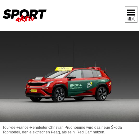
MENÜ
Tour-de-France-Rennleiter Christian Prudhomme wird das neue Škoda
Topmodell, den elektrischen Peaq, als sein ‚Red Car‘ nutzen.