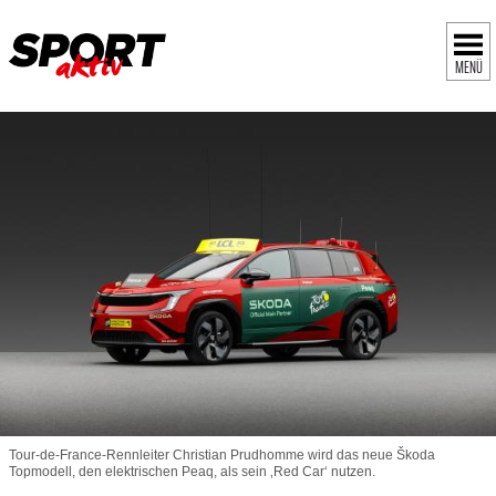
MENÜ
Tour-de-France-Rennleiter Christian Prudhomme wird das neue Škoda
Topmodell, den elektrischen Peaq, als sein ‚Red Car‘ nutzen.