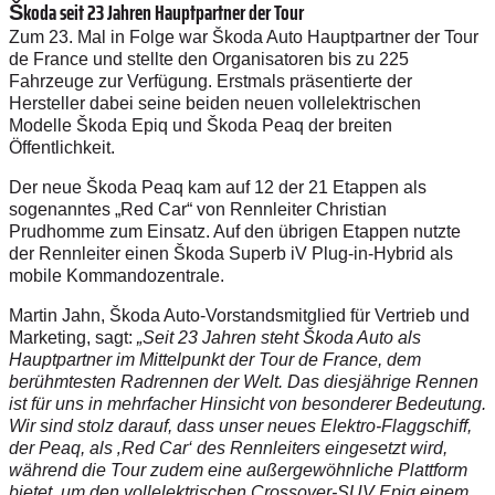
Škoda seit 23 Jahren Hauptpartner der Tour
Zum 23. Mal in Folge war Škoda Auto Hauptpartner der Tour
de France und stellte den Organisatoren bis zu 225
Fahrzeuge zur Verfügung. Erstmals präsentierte der
Hersteller dabei seine beiden neuen vollelektrischen
Modelle Škoda Epiq und Škoda Peaq der breiten
Öffentlichkeit.
Der neue Škoda Peaq kam auf 12 der 21 Etappen als
sogenanntes „Red Car“ von Rennleiter Christian
Prudhomme zum Einsatz. Auf den übrigen Etappen nutzte
der Rennleiter einen Škoda Superb iV Plug-in-Hybrid als
mobile Kommandozentrale.
Martin Jahn, Škoda Auto-Vorstandsmitglied für Vertrieb und
Marketing, sagt:
„Seit 23 Jahren steht Škoda Auto als
Hauptpartner im Mittelpunkt der Tour de France, dem
berühmtesten Radrennen der Welt. Das diesjährige Rennen
ist für uns in mehrfacher Hinsicht von besonderer Bedeutung.
Wir sind stolz darauf, dass unser neues Elektro-Flaggschiff,
der Peaq, als ‚Red Car‘ des Rennleiters eingesetzt wird,
während die Tour zudem eine außergewöhnliche Plattform
bietet, um den vollelektrischen Crossover-SUV Epiq einem