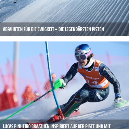
ABFAHRTEN FÜR DIE EWIGKEIT – DIE LEGENDÄRSTEN PISTEN
LUCAS PINHEIRO BRAATHEN INSPIRIERT AUF DER PISTE UND MIT