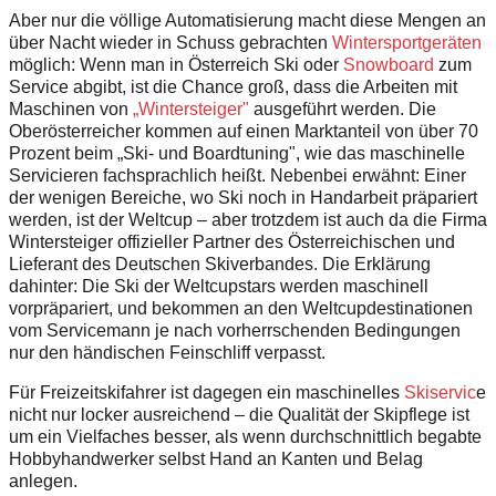
Aber nur die völlige Automatisierung macht diese Mengen an
über Nacht wieder in Schuss gebrachten
Wintersportgeräten
möglich: Wenn man in Österreich Ski oder
Snowboard
zum
Service abgibt, ist die Chance groß, dass die Arbeiten mit
Maschinen von
„Wintersteiger"
ausgeführt werden. Die
Oberösterreicher kommen auf einen Marktanteil von über 70
Prozent beim „Ski- und Boardtuning", wie das maschinelle
Servicieren fachsprachlich heißt. Nebenbei erwähnt: Einer
der wenigen Bereiche, wo Ski noch in Handarbeit präpariert
werden, ist der Weltcup – aber trotzdem ist auch da die Firma
Wintersteiger offizieller Partner des Österreichischen und
Lieferant des Deutschen Skiverbandes. Die Erklärung
dahinter: Die Ski der Weltcupstars werden maschinell
vorpräpariert, und bekommen an den Weltcupdestinationen
vom Servicemann je nach vorherrschenden Bedingungen
nur den händischen Feinschliff verpasst.
Für Freizeitskifahrer ist dagegen ein maschinelles
Skiservic
e
nicht nur locker ausreichend – die Qualität der Skipflege ist
um ein Vielfaches besser, als wenn durchschnittlich begabte
Hobbyhandwerker selbst Hand an Kanten und Belag
anlegen.