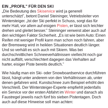
EIN „PROFIL" FÜR DEN SKI
„Die Bedeutung des
Skiservice
wird ja generell
unterschätzt", betont Daniel Steininger, Vetriebsleiter von
Wintersteiger. „Ist der Ski perfekt in Schuss, sorgt das für
mehr Halt, vor allem auf eisigen
Pisten
, er lässt sich leichter
drehen und gleitet besser." Steininger verweist aber auch auf
den wichtigen Faktor Sicherheit. „Es ist wie beim Auto: Einen
Reifen mit weniger Profil kann man schon noch fahren, aber
der Bremsweg wird in heiklen Situationen deutlich länger.
Und so verhält es sich auch mit Skiern. Was bei
durchschnittlichen Schneeverhältnissen vielleicht noch gar
nicht auffällt, verschlechtert dagegen das Verhalten auf
harter, eisiger Piste bereits deutlich."
Wie häufig man ein Ski- oder Snowboardservice durchführen
lässt, hängt unter anderem von den Verhältnissen ab, unter
denen gefahren wird. Kunstschnee zum Beispiel erhöht den
Verschleiß. Der Wintersteiger-Experte empfiehlt jedenfalls
ein Service vor der ersten Abfahrt im
Winter
und danach als
Faustregel jeweils nach fünf bis sieben Pistentagen. Doch
auch auf diese Hinweise soll man achten: