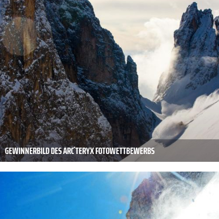
GEWINNERBILD DES ARC´TERYX FOTOWETTBEWERBS