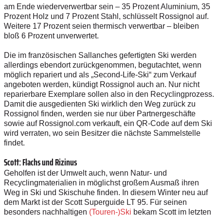
am Ende wiederverwertbar sein – 35 Prozent Aluminium, 35
Prozent Holz und 7 Prozent Stahl, schlüsselt Rossignol auf.
Weitere 17 Prozent seien thermisch verwertbar – bleiben
bloß 6 Prozent unverwertet.
Die im französischen Sallanches gefertigten Ski werden
allerdings ebendort zurückgenommen, begutachtet, wenn
möglich repariert und als „Second-Life-Ski“ zum Verkauf
angeboten werden, kündigt Rossignol auch an. Nur nicht
reparierbare Exemplare sollen also in den Recyclingprozess.
Damit die ausgedienten Ski wirklich den Weg zurück zu
Rossignol finden, werden sie nur über Partnergeschäfte
sowie auf Rossignol.com verkauft, ein QR-Code auf dem Ski
wird verraten, wo sein ­Besitzer die nächste Sammelstelle
findet.
Scott: Flachs und Rizinus
Geholfen ist der Umwelt auch, wenn Natur- und
Recyclingmaterialien in möglichst großem Ausmaß ihren
Weg in Ski und Skischuhe finden. In diesem Winter neu auf
dem Markt ist der Scott Superguide LT 95. Für seinen
besonders nachhaltigen
(Touren-)Ski
bekam Scott im letzten