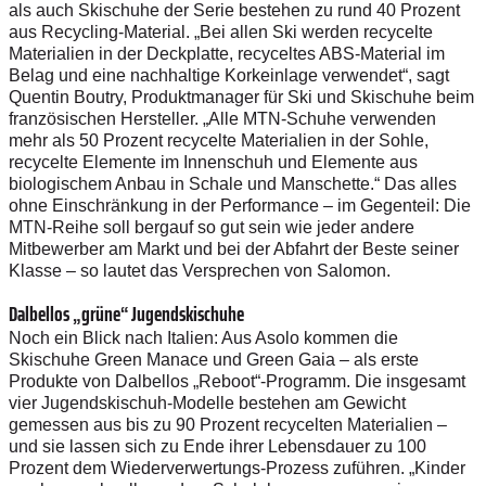
als auch Skischuhe der Serie bestehen zu rund 40 Prozent
aus Recycling-Material. „Bei allen Ski werden recycelte
Materialien in der Deckplatte, recyceltes ABS-Material im
Belag und eine nachhaltige Korkeinlage verwendet“, sagt
Quentin Boutry, Produktmanager für Ski und Skischuhe beim
französischen Hersteller. „Alle MTN-Schuhe verwenden
mehr als 50 Prozent recycelte ­Materialien in der Sohle,
recycelte Elemente im Innenschuh und Elemente aus
biologischem Anbau in Schale und Manschette.“ Das alles
ohne Einschränkung in der Performance – im Gegenteil: Die
MTN-Reihe soll bergauf so gut sein wie jeder andere
Mitbewerber am Markt und bei der Abfahrt der ­Beste seiner
Klasse – so lautet das Versprechen von Salomon.
Dalbellos „grüne“ Jugendskischuhe
Noch ein Blick nach Italien: Aus Asolo kommen die
Skischuhe Green Manace und Green Gaia – als erste
Produkte von Dalbellos „Reboot“-­Programm. Die insgesamt
vier Jugendskischuh-Modelle bestehen am Gewicht
gemessen aus bis zu 90 Prozent recycelten Materialien –
und sie lassen sich zu Ende ihrer Lebensdauer zu 100
Prozent dem Wiederverwertungs-Prozess zuführen. „Kinder