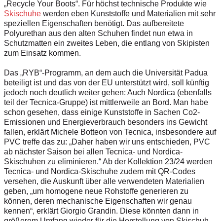
„Recycle Your Boots“. Für höchst technische Produkte wie
Skischuhe
werden eben Kunststoffe und Materialien mit sehr
speziellen Eigenschaften benötigt. Das aufbereitete
Polyurethan aus den alten Schuhen findet nun etwa in
Schutzmatten ein zweites Leben, die entlang von Skipisten
zum Einsatz kommen.
Das „RYB“-Programm, an dem auch die Universität Padua
beteiligt ist und das von der EU unterstützt wird, soll künftig
jedoch noch deutlich weiter gehen: Auch Nordica (ebenfalls
teil der Tecnica-Gruppe) ist mittlerweile an Bord. Man habe
schon gesehen, dass einige Kunststoffe in Sachen Co2-
Emissionen und Energieverbrauch besonders ins Gewicht
fallen, erklärt Michele Botteon von Tecnica, insbesondere auf
PVC treffe das zu: „Daher haben wir uns entschieden, PVC
ab nächster Saison bei allen Tecnica- und Nordica-
Skischuhen zu eliminieren.“ Ab der Kollektion 23/24 werden
Tecnica- und Nordica-Skischuhe zudem mit QR-Codes
versehen, die Auskunft über alle verwendeten Materialien
geben, „um homogene neue Rohstoffe generieren zu
können, deren mechanische Eigenschaften wir genau
kennen“, erklärt Giorgio Grandin. Diese könnten dann in
größerem Umfang wieder für die Herstellung von Skischuh-­