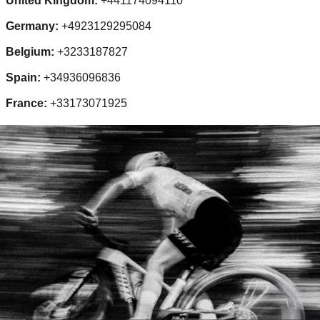
United Kingdom:
+441174094110
Germany:
+4923129295084
Belgium:
+3233187827
Spain:
+34936096836
France:
+33173071925