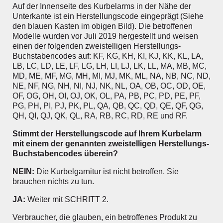
Auf der Innenseite des Kurbelarms in der Nähe der
Unterkante ist ein Herstellungscode eingeprägt (Siehe
den blauen Kasten im obigen Bild). Die betroffenen
Modelle wurden vor Juli 2019 hergestellt und weisen
einen der folgenden zweistelligen Herstellungs-
Buchstabencodes auf: KF, KG, KH, KI, KJ, KK, KL, LA,
LB, LC, LD, LE, LF, LG, LH, LI, LJ, LK, LL, MA, MB, MC,
MD, ME, MF, MG, MH, MI, MJ, MK, ML, NA, NB, NC, ND,
NE, NF, NG, NH, NI, NJ, NK, NL, OA, OB, OC, OD, OE,
OF, OG, OH, OI, OJ, OK, OL, PA, PB, PC, PD, PE, PF,
PG, PH, PI, PJ, PK, PL, QA, QB, QC, QD, QE, QF, QG,
QH, QI, QJ, QK, QL, RA, RB, RC, RD, RE und RF.
Stimmt der Herstellungscode auf Ihrem Kurbelarm
mit einem der genannten zweistelligen Herstellungs-
Buchstabencodes überein?
NEIN:
Die Kurbelgarnitur ist nicht betroffen. Sie
brauchen nichts zu tun.
JA:
Weiter mit SCHRITT 2.
Verbraucher, die glauben, ein betroffenes Produkt zu