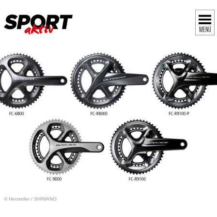
MENÜ
© Hersteller
/
SHIMANO