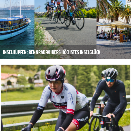
INSELHÜPFEN: RENNRADFAHRERS HÖCHSTES INSELGLÜCK