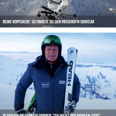
REINE KOPFSACHE: SO FINDEST DU DEN PASSENDEN SKIHELM
10 FRAGEN AN FRANZ KLAMMER: "SEI NICHT DER MORGEN-TYP!"