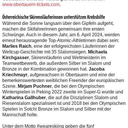
www.obertauern-tickets.com
.
Österreichische Skirennläuferinnen unterstützen Krebshilfe
Während die Sonne langsam über den Gipfeln aufgeht,
machen die Skifahrerinnen gemeinsam ihre ersten
Schwünge. Auch in diesem Jahr, am 6. April 2024, werden
erneut herausragende Top-Atomic-Athletinnen dabei sein:
Marlies Raich
, eine der erfolgreichsten Läuferinnen der
Weltcup-Geschichte mit 35 Slalomsiegen.
Michaela
Kirchgasser
, Skirennläuferin und Weltmeisterin im
Teamwettbewerb, die außerdem Silber im Slalom und
Bronze in der Kombination gewonnen hat.
Jacoba
Kriechmayr
, aufgewachsen in Obertauern und eine der
bemerkenswertesten weiblichen Freerider der europäischen
Szene.
Mirjam Puchner
, die bei den Olympischen
Winterspielen in Peking 2022 zweite im Super-G wurde und
Katharina Gallhuber
, die auf die Disziplinen Slalom und
Riesenslalom spezialisiert ist und 2018 bei den Olympischen
Spielen in Sotchi Bronze im Slalom und Silber mit der
Mannschaft holte.
Unter dem Motto #weareskiing geben die fünf