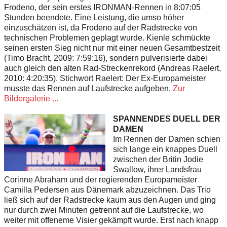
Frodeno, der sein erstes IRONMAN-Rennen in 8:07:05
Stunden beendete. Eine Leistung, die umso höher
einzuschätzen ist, da Frodeno auf der Radstrecke von
technischen Problemen geplagt wurde. Kienle schmückte
seinen ersten Sieg nicht nur mit einer neuen Gesamtbestzeit
(Timo Bracht, 2009: 7:59:16), sondern pulverisierte dabei
auch gleich den alten Rad-Streckenrekord (Andreas Raelert,
2010: 4:20:35). Stichwort Raelert: Der Ex-Europameister
musste das Rennen auf Laufstrecke aufgeben.
Zur
Bildergalerie ...
SPANNENDES DUELL DER
DAMEN
Im Rennen der Damen schien
sich lange ein knappes Duell
zwischen der Britin Jodie
Swallow, ihrer Landsfrau
Corinne Abraham und der regierenden Europameister
Camilla Pedersen aus Dänemark abzuzeichnen. Das Trio
ließ sich auf der Radstrecke kaum aus den Augen und ging
nur durch zwei Minuten getrennt auf die Laufstrecke, wo
weiter mit offeneme Visier gekämpft wurde. Erst nach knapp