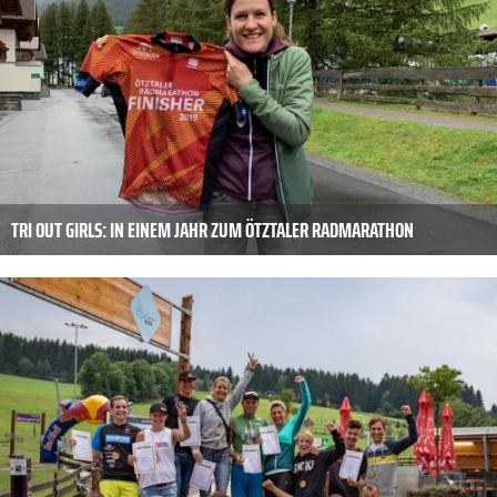
TRI OUT GIRLS: IN EINEM JAHR ZUM ÖTZTALER RADMARATHON