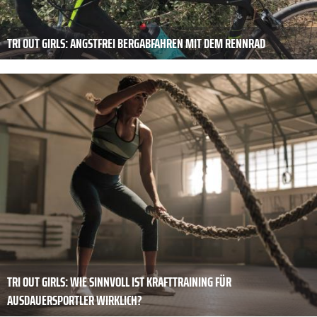
TRI OUT GIRLS: ANGSTFREI BERGABFAHREN MIT DEM RENNRAD
TRI OUT GIRLS: WIE SINNVOLL IST KRAFTTRAINING FÜR
AUSDAUERSPORTLER WIRKLICH?