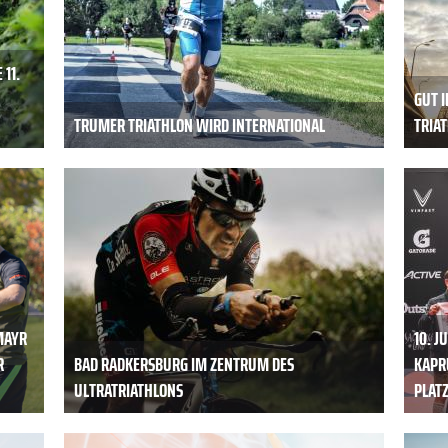
 11.
GUT I
TRUMER TRIATHLON WIRD INTERNATIONAL
TRIA
MAYR
10. J
R
BAD RADKERSBURG IM ZENTRUM DES
KAPR
ULTRATRIATHLONS
PLATZ