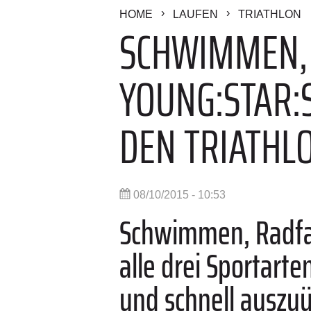
HOME
LAUFEN
TRIATHLON
SCHWIMMEN, 
YOUNG:STAR:
DEN TRIATHL
08/10/2015 - 10:53
Schwimmen, Radfah
alle drei Sportarte
und schnell auszuü