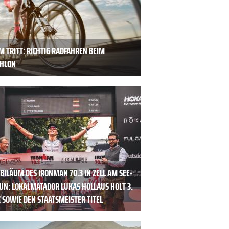
M TRITT: RICHTIG RADFAHREN BEIM
THLON
UBILÄUM DES IRONMAN 70.3 IN ZELL AM SEE-
UN: LOKALMATADOR LUKAS HOLLAUS HOLT 3.
 SOWIE DEN STAATSMEISTER TITEL