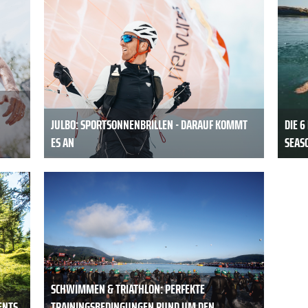
JULBO: SPORTSONNENBRILLEN - DARAUF KOMMT
DIE 6
ES AN
SEAS
SCHWIMMEN & TRIATHLON: PERFEKTE
ENTS
TRAININGSBEDINGUNGEN RUND UM DEN