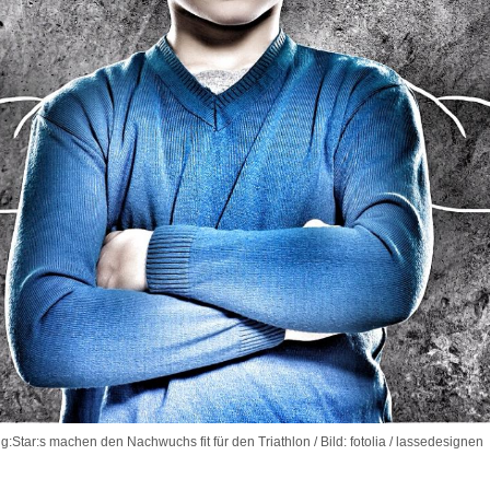
tar:s machen den Nachwuchs fit für den Triathlon / Bild: fotolia / lassedesignen