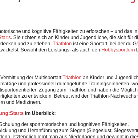
otorische und kognitive Fähigkeiten zu erforschen – und das 
tar:s
. Sie richten sich an Kinder und Jugendliche, die sich für d
tdecken und zu erleben.
Triathlon
ist eine Sportart, bei der du G
ntwickelst. Sowohl den Leistungs- als auch den
Hobbysportlern
b
 Vermittlung der Multisportart
Triathlon
an Kinder und Jugendlic
mäßige und professionell durchgeführte Trainingseinheiten, wo
sportorientierten Zugang zum Triathlon und haben die Möglichk
ertigkeiten zu entwickeln. Betreut wird der Triathlon-Nachwuch
ern und Medizinern.
ung:Star:s
im Überblick:
hulung der sportmotorischen und kognitiven Fähigkeiten.
icklung und Heranführung zum Siegen (Siegeslust, Siegesvertr
, denn letztendlich lernt man aus Niederlagen und gewinnt in d